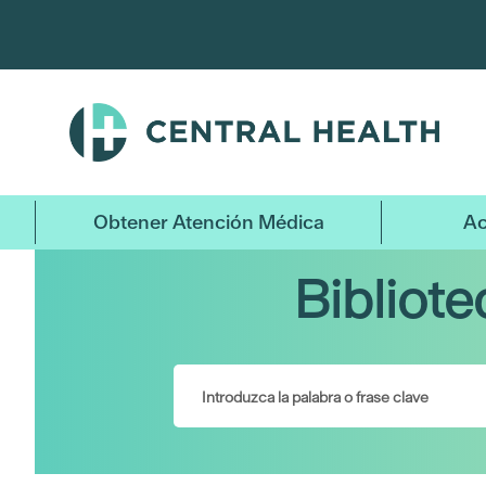
Ir
al
contenido
principal
Obtener Atención Médica
Ac
Bibliot