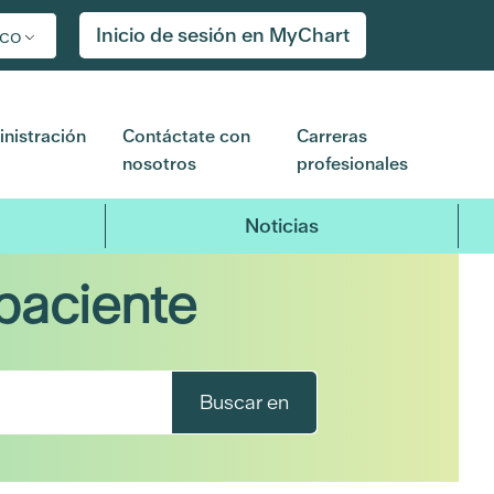
Inicio de sesión en MyChart
ico
nistración
Contáctate con
Carreras
nosotros
profesionales
Noticias
paciente
Buscar en