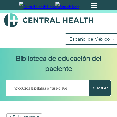
Ir
al
contenido
principal
Español de México
Biblioteca de educación del
paciente
Buscar en
< Todos los temas