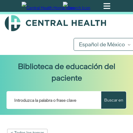
Ir
al
contenido
principal
Español de México
Biblioteca de educación del
paciente
Buscar en
< Todos los temas