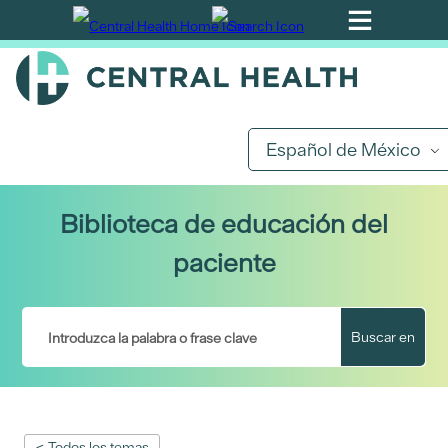
Ir
al
contenido
principal
Español de México
Biblioteca de educación del
paciente
Buscar en
< Todos los temas