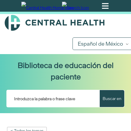
Ir
al
contenido
principal
Español de México
Biblioteca de educación del
paciente
Buscar en
< Todos los temas