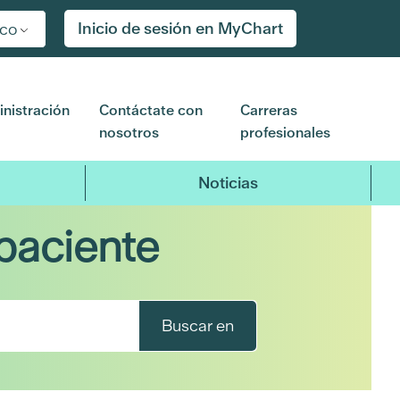
Inicio de sesión en MyChart
ico
nistración
Contáctate con
Carreras
nosotros
profesionales
Noticias
paciente
Buscar en