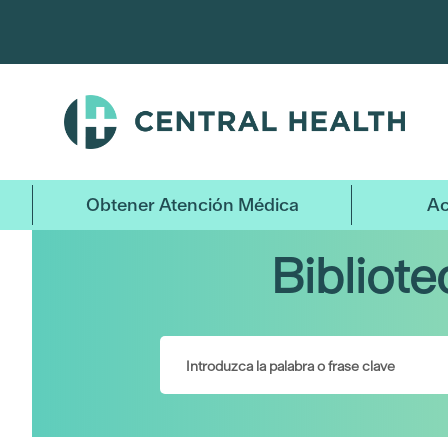
Ir
al
contenido
principal
Obtener Atención Médica
Ac
Bibliot