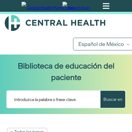
Ir
al
contenido
principal
Español de México
Biblioteca de educación del
paciente
Buscar en
< Todos los temas