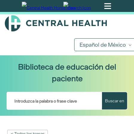
Ir
al
contenido
principal
Español de México
Biblioteca de educación del
paciente
Buscar en
< Todos los temas