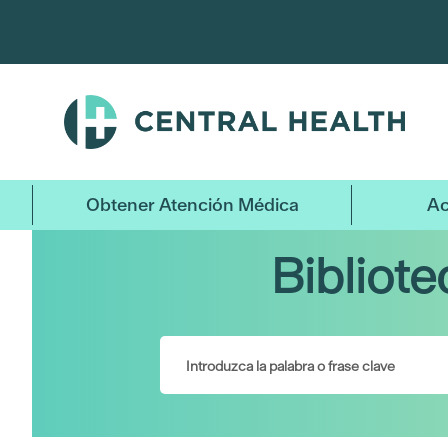
Ir
al
contenido
principal
Obtener Atención Médica
Ac
Bibliot