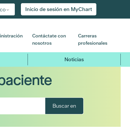
Inicio de sesión en MyChart
ico
nistración
Contáctate con
Carreras
nosotros
profesionales
Noticias
paciente
Buscar en