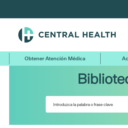
Ir
al
contenido
principal
Obtener Atención Médica
Ac
Bibliot