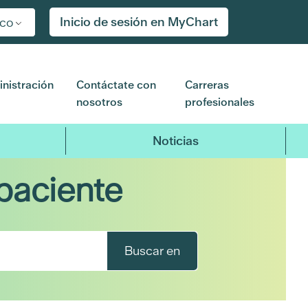
Inicio de sesión en MyChart
ico
nistración
Contáctate con
Carreras
nosotros
profesionales
Noticias
paciente
Buscar en