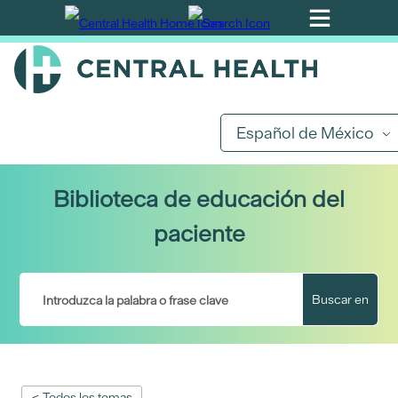
Ir
al
contenido
principal
Español de México
Biblioteca de educación del
paciente
Buscar en
< Todos los temas