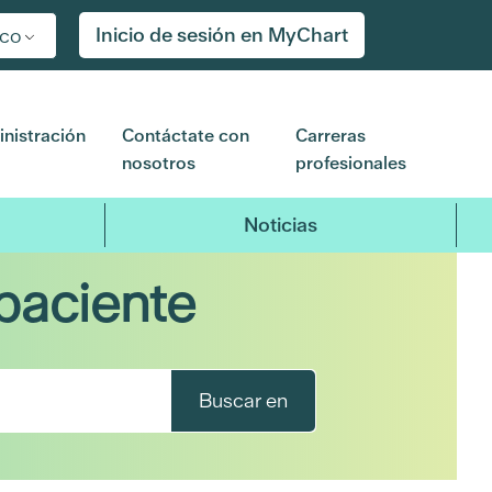
Inicio de sesión en MyChart
ico
nistración
Contáctate con
Carreras
nosotros
profesionales
Noticias
paciente
Buscar en