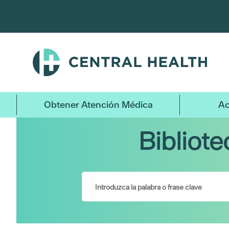
Ir
al
contenido
principal
Obtener Atención Médica
Ac
Bibliot