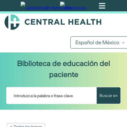
Ir
al
contenido
principal
Español de México
Biblioteca de educación del
paciente
Buscar en
< Todos los temas