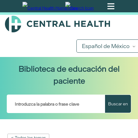
Ir
al
contenido
principal
Español de México
Biblioteca de educación del
paciente
Buscar en
< Todos los temas