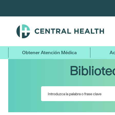
Ir
al
contenido
principal
Obtener Atención Médica
Ac
Bibliot