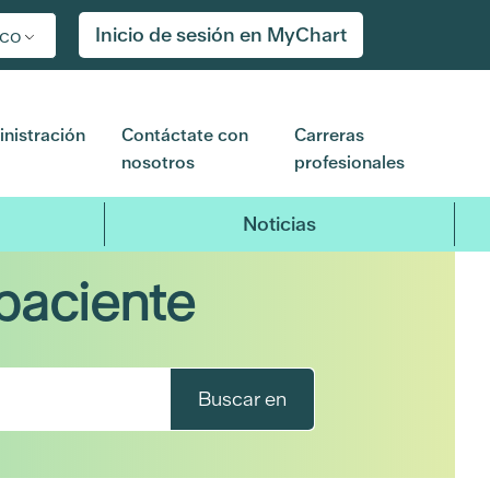
Inicio de sesión en MyChart
ico
nistración
Contáctate con
Carreras
nosotros
profesionales
Noticias
paciente
Buscar en