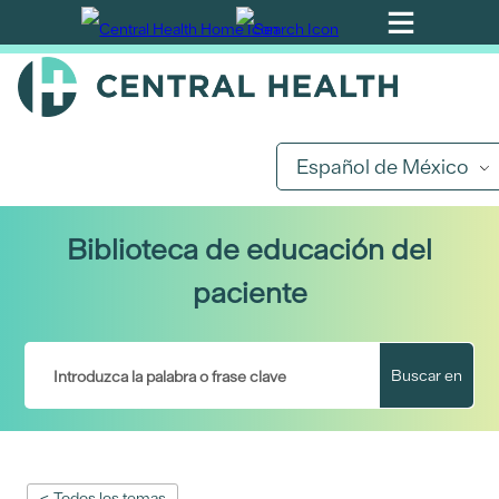
Ir
al
contenido
principal
Español de México
Biblioteca de educación del
paciente
Buscar en
< Todos los temas