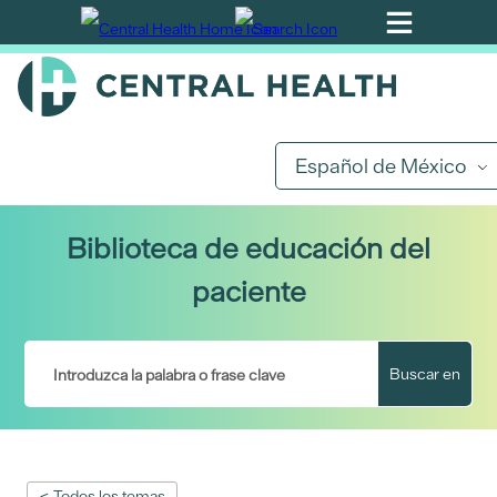
Ir
al
contenido
principal
Español de México
Biblioteca de educación del
paciente
Buscar en
< Todos los temas