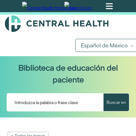
Ir
al
contenido
principal
Español de México
Biblioteca de educación del
paciente
Buscar en
< Todos los temas