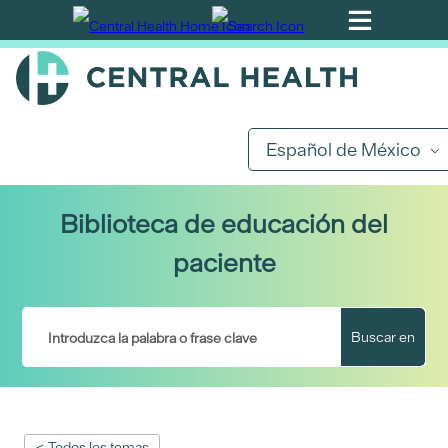
Ir
al
contenido
principal
Español de México
Biblioteca de educación del
paciente
Buscar en
< Todos los temas