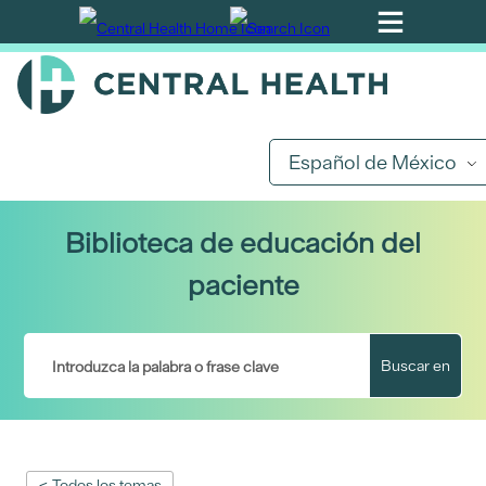
Ir
al
contenido
principal
Español de México
Biblioteca de educación del
paciente
Buscar en
< Todos los temas