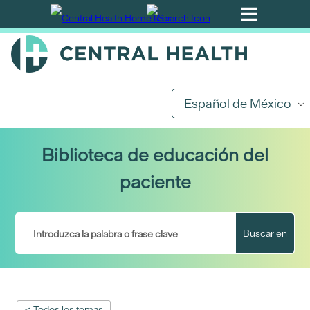
Ir
al
contenido
principal
Español de México
Biblioteca de educación del
paciente
Buscar en
< Todos los temas