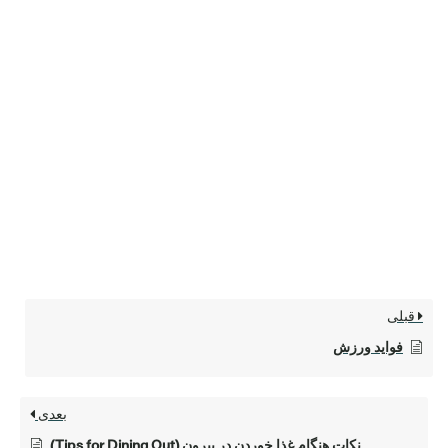
قبلی
فواید ورزش
بعدی
نکات هنگام غذا خوردن در بیرون (Tips for Dining Out)