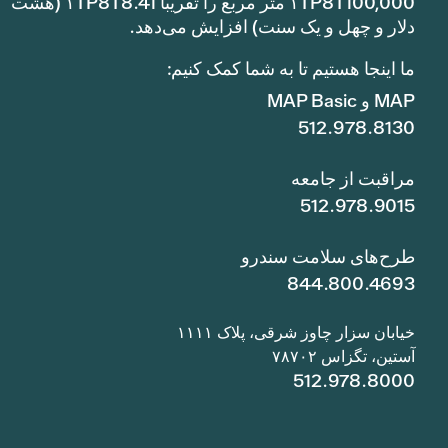
۱TP8T100,000 متر مربع را تقریباً ۱TP8T8.41 (هشت
دلار و چهل و یک سنت) افزایش می‌دهد.
ما اینجا هستیم تا به شما کمک کنیم:
MAP و MAP Basic
512.978.8130
مراقبت از جامعه
512.978.9015
طرح‌های سلامت سندرو
844.800.4693
خیابان سزار چاوز شرقی، پلاک ۱۱۱۱
آستین، تگزاس ۷۸۷۰۲
512.978.8000