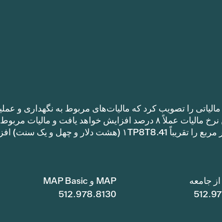
الیاتی را تصویب کرد که مالیات‌های مربوط به نگهداری و عملی
را نسبت به نرخ مالیات سال گذشته افزایش می‌دهد. این نرخ مالیات عملاً ۸ درصد افزایش خواهد یافت و مالیات مر
نگهداری و عملیات یک خانه با متراژ ۱TP8T100,000 متر مربع را تقریباً ۱TP8T8.41 (هشت دلار و چهل و ی
ز جامعه
MAP و MAP Basic
512.978.8130
512.9