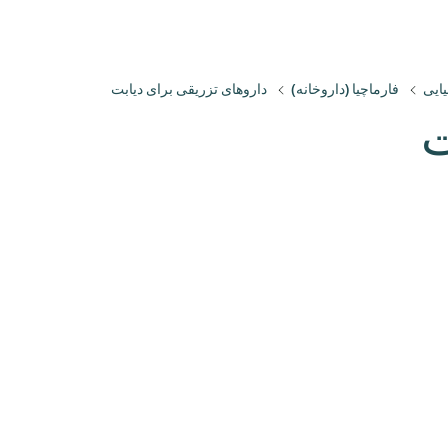
یایی
فارماچیا (داروخانه)
داروهای تزریقی برای دیابت
ت