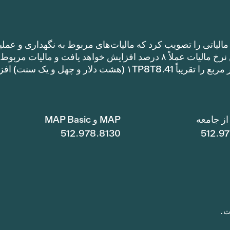
الیاتی را تصویب کرد که مالیات‌های مربوط به نگهداری و عملی
را نسبت به نرخ مالیات سال گذشته افزایش می‌دهد. این نرخ مالیات عملاً ۸ درصد افزایش خواهد یافت و مالیات مر
نگهداری و عملیات یک خانه با متراژ ۱TP8T100,000 متر مربع را تقریباً ۱TP8T8.41 (هشت دلار و چهل و ی
ز جامعه
MAP و MAP Basic
512.978.8130
512.9