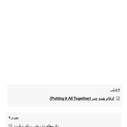
قبلی
ادغام همه چیز (Putting it All Together)
بعدی
داروهای تزریقی برای دیابت