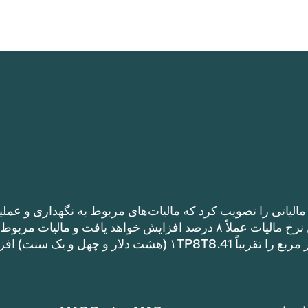
الیاتی را تصویب کرد که مالیات‌های مربوط به نگهداری و عملی
را نسبت به نرخ مالیات سال گذشته افزایش می‌دهد. این نرخ مالیات عملاً ۸ درصد افزایش خواهد یافت و مالیات مر
نگهداری و عملیات یک خانه با متراژ ۱TP8T100,000 متر مربع را تقریباً ۱TP8T8.41 (هشت دلار و چهل و ی