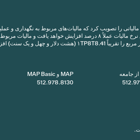
الیاتی را تصویب کرد که مالیات‌های مربوط به نگهداری و عملی
را نسبت به نرخ مالیات سال گذشته افزایش می‌دهد. این نرخ مالیات عملاً ۸ درصد افزایش خواهد یافت و مالیات مر
نگهداری و عملیات یک خانه با متراژ ۱TP8T100,000 متر مربع را تقریباً ۱TP8T8.41 (هشت دلار و چهل و ی
ز جامعه
MAP و MAP Basic
512.978.8130
512.9