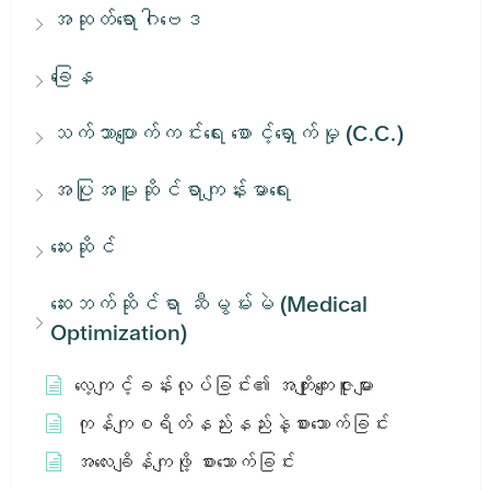
အဆုတ်ရောဂါဗေဒ
ခြေန
သက်သာပျောက်ကင်းရေး စောင့်ရှောက်မှု (C.C.)
အပြုအမူဆိုင်ရာကျန်းမာရေး
ဆေးဆိုင်
ဆေးဘက်ဆိုင်ရာ ဆီမွမ်းမဲ (Medical
Optimization)
လေ့ကျင့်ခန်းလုပ်ခြင်း၏ အကျိုးကျေးဇူးများ
ကုန်ကျစရိတ်နည်းနည်းနဲ့စားသောက်ခြင်း
အလေးချိန်ကျဖို့ စားသောက်ခြင်း