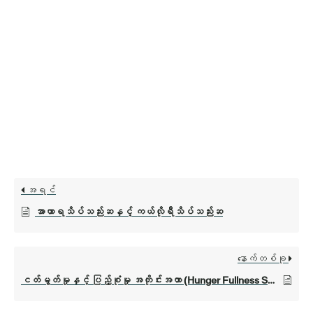
အရင်
အာဟာရသိပ်သည်းဆနှင့် ကယ်လိုရီသိပ်သည်းဆ
နောက်တစ်ခု
ငတ်မွတ်မှုနှင့် ပြည့်စုံမှု အတိုင်းအတာ (Hunger Fullness Scale)