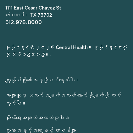
1111 East Cesar Chavez St.
အော်စတင်၊ TX 78702
512.978.8000
မူပိုင်ခွင့် © ၂၀၂၆ Central Health။ မူပိုင်ခွင့်အားလုံး
ကို သိမ်းဆည်းထားသည်။.
ကျွန်ုပ်တို့၏အဖွဲ့သို့ဝင်ရောက်ပါ။
အများသူငှာ သတင်းအချက်အလတ် တောင်းဆိုချက်ကို တင်
သွင်းပါ။
ကိုယ်ရေးအချက်အလက်မူဝါဒ
လူနာအခွင့်အရေးနှင့် တာဝန်များ