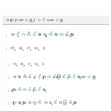
အထူးကု ဆေးပညာ / ပင်မဆေးပညာ
အင်္ဂလိပ်စာရွက်စာတမ်းများ
က, ခ, ဂ, ဃ, င
က, ခ, ဂ, ဃ, င
အစာအိမ်နှင့်အူလမ်းကြောင်းဆိုင်ရာဆေးပညာ
ကျောက်ကပ်ဆိုင်ရာ
လူနာများအတွက် အရင်းအမြစ်များ