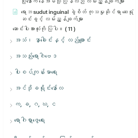
ပြီးနောက် နေအိမ်သို့ ပြန်လည် လမ်းညွှန်ချက်များ
ရောဘ sudut inguinal ခွဲစိတ် ကုသမှုဆိုင်ရာ ဆေးရုံ
ဆင်းခွင့် လမ်းညွှန်ချက်များ
ဆောင်းပါးအားလုံးကို ပြပါ။
( 11 )
အသံ၊ နှာခေါင်းနှင့် လည်ချောင်း
အသည်းရောဂါဗေဒ
ပါးစပ်ကျန်းမာရေး
အင်ဒိုခရိုင်းနော်လ
က, ခ, ဂ, ဃ, င
ရောဂါရှာဖွေရေး