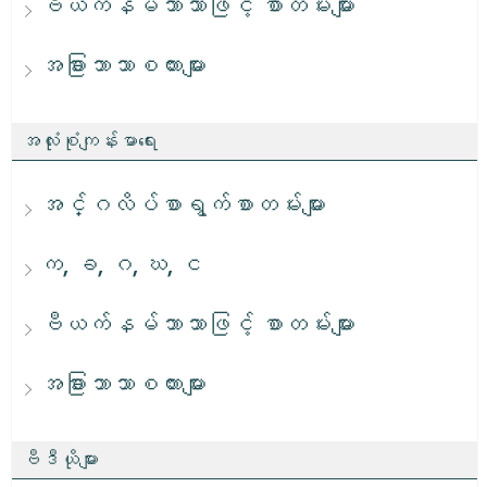
ဗီယက်နမ်ဘာသာဖြင့် စာတမ်းများ
အခြားဘာသာစကားများ
အလုံးစုံကျန်းမာရေး
အင်္ဂလိပ်စာရွက်စာတမ်းများ
က, ခ, ဂ, ဃ, င
ဗီယက်နမ်ဘာသာဖြင့် စာတမ်းများ
အခြားဘာသာစကားများ
ဗီဒီယိုများ