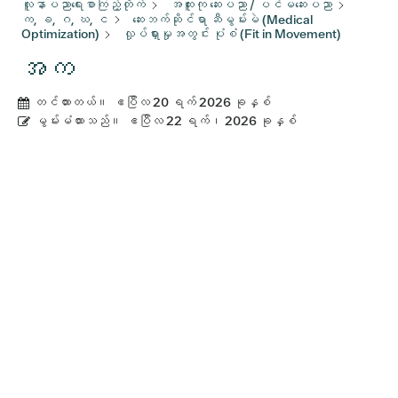
လူနာပညာရေးစာကြည့်တိုက်
အထူးကု ဆေးပညာ / ပင်မဆေးပညာ
က, ခ, ဂ, ဃ, င
ဆေးဘက်ဆိုင်ရာ ဆီမွမ်းမဲ (Medical
Optimization)
လှုပ်ရှားမှုအတွင်း ပုံစံ (Fit in Movement)
အက
တင်ထားတယ်။
ဧပြီလ 20 ရက် 2026 ခုနှစ်
မွမ်းမံထားသည်။
ဧပြီလ 22 ရက်၊ 2026 ခုနှစ်