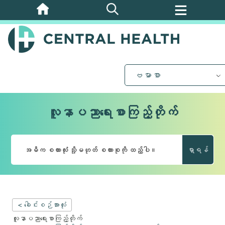
အဓိက
အကြောင်းအရာ
သို့
ကျော်သွား
ပါ။
ဗမာစာ
လူနာပညာရေးစာကြည့်တိုက်
ရှာရန်
< ခေါင်းစဉ်အားလုံး
လူနာပညာရေးစာကြည့်တိုက်