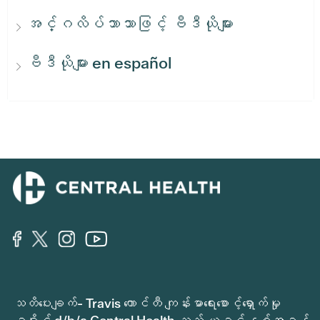
အင်္ဂလိပ်ဘာသာဖြင့် ဗီဒီယိုများ
ဗီဒီယိုများ en español
သတိပေးချက်- Travis ကောင်တီ ကျန်းမာရေးစောင့်ရှောက်မှု