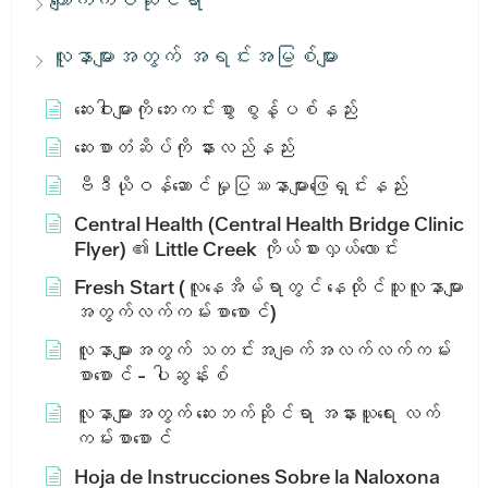
ကျောက်ကပ်ဆိုင်ရာ
လူနာများအတွက် အရင်းအမြစ်များ
ဆေးဝါးများကို ဘေးကင်းစွာ စွန့်ပစ်နည်း
ဆေးစာတံဆိပ်ကို နားလည်နည်း
ဗီဒီယိုဝန်ဆောင်မှုပြဿနာများဖြေရှင်းနည်း
Central Health (Central Health Bridge Clinic
Flyer) ၏ Little Creek ကိုယ်စားလှယ်လောင်း
Fresh Start (လူနေအိမ်ရာတွင် နေထိုင်သူလူနာများ
အတွက်လက်ကမ်းစာစောင်)
လူနာများအတွက် သတင်းအချက်အလက်လက်ကမ်း
စာစောင် - ပါဆွန်းစ်
လူနာများအတွက် ဆေးဘက်ဆိုင်ရာ အနားယူရေး လက်
ကမ်းစာစောင်
Hoja de Instrucciones Sobre la Naloxona