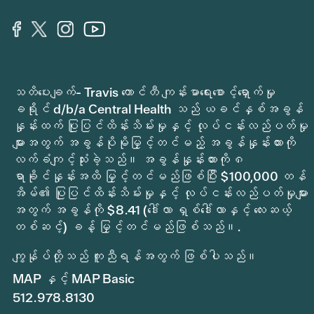
သတိပေးချက်- Travis ကောင်တီ ကျန်းမာရေးစောင့်ရှောက်မှု
ခရိုင် d/b/a Central Health သည် ယခင်နှစ်အခွန်
နှုန်းထက် ပြုပြင်ထိန်းသိမ်းမှုနှင့် လုပ်ငန်းလည်ပတ်မှု
များအတွက် အခွန်ပိုမိုမြှင့်တင်မည့် အခွန်နှုန်းထားကို
လက်ခံကျင့်သုံးခဲ့သည်။ အခွန်နှုန်းထားကို ၈
ရာခိုင်နှုန်းအထိ မြှင့်တင်မည်ဖြစ်ပြီး $100,000 တန်
အိမ်၏ ပြုပြင်ထိန်းသိမ်းမှုနှင့် လုပ်ငန်းလည်ပတ်မှုများ
အတွက် အခွန်ကို $8.41 (ဒေါ်လာ ရှစ်ဒေါ်လာနှင့် လေးဆယ့်
တစ်ဆင့်) ခန့် မြှင့်တင်မည်ဖြစ်သည်။.
ကျွန်ုပ်တို့သည် ကူညီရန်အတွက် ဖြစ်ပါသည်။
MAP နှင့် MAP Basic
512.978.8130