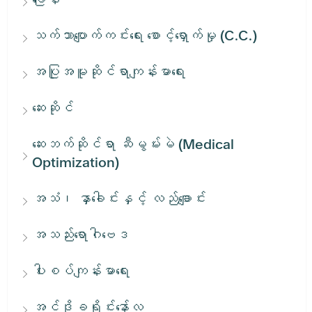
သက်သာပျောက်ကင်းရေး စောင့်ရှောက်မှု (C.C.)
အပြုအမူဆိုင်ရာကျန်းမာရေး
ဆေးဆိုင်
ဆေးဘက်ဆိုင်ရာ ဆီမွမ်းမဲ (Medical
Optimization)
အသံ၊ နှာခေါင်းနှင့် လည်ချောင်း
အသည်းရောဂါဗေဒ
ပါးစပ်ကျန်းမာရေး
အင်ဒိုခရိုင်းနော်လ