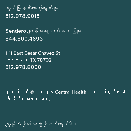
ကွန်မြူနတီစောင့်ရှောက်မှု
512.978.9015
Sendero ကျန်းမာရေး အစီအစဉ်များ
844.800.4693
1111 East Cesar Chavez St.
အော်စတင်၊ TX 78702
512.978.8000
မူပိုင်ခွင့် © ၂၀၂၆ Central Health။ မူပိုင်ခွင့်အားလုံး
ကို သိမ်းဆည်းထားသည်။.
ကျွန်ုပ်တို့၏အဖွဲ့သို့ဝင်ရောက်ပါ။