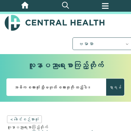
အဓိက
အကြောင်းအရာ
သို့
ကျော်သွား
ပါ။
ဗမာစာ
လူနာပညာရေးစာကြည့်တိုက်
ရှာရန်
< ခေါင်းစဉ်အားလုံး
လူနာပညာရေးစာကြည့်တိုက်