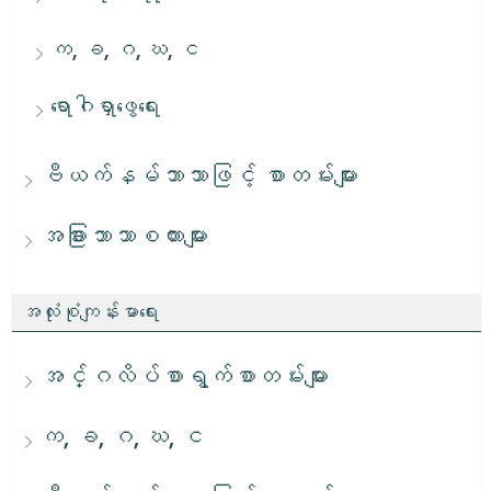
က, ခ, ဂ, ဃ, င
ရောဂါရှာဖွေရေး
ဗီယက်နမ်ဘာသာဖြင့် စာတမ်းများ
အခြားဘာသာစကားများ
အလုံးစုံကျန်းမာရေး
အင်္ဂလိပ်စာရွက်စာတမ်းများ
က, ခ, ဂ, ဃ, င