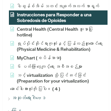
ပါဆွန်စ်အိမ် သတင်းအချက်အလက် စာရွက်
Instrucciones para Responder a una
Sobredosis de Opioides
Central Health (Central Health သူနာပြု
hotline)
ရုပ်ပိုင်းဆိုင်ရာကုထုံးနှင့် ပြန်လည်ထူထောင်ရေး
(Physical Medicine & Rehabilitation)
MyChart (စပိန်ဘာသာ)
၆ ပတ်ကြာ လေ့ကျင့်ရေး အစီအစဉ်များ
သင့် virtualization သို့ ပြင်ဆင်ခြင်း
(Preparation for your virtualization)
ဆောင်းပါးအားလုံးကို ပြပါ။
( 4 )
အဆုတ်ရောဂါဗေဒ
ခြေန