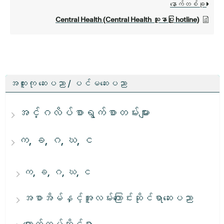
နောက်တစ်ခု
Central Health (Central Health သူနာပြု hotline)
အထူးကု ဆေးပညာ / ပင်မဆေးပညာ
အင်္ဂလိပ်စာရွက်စာတမ်းများ
က, ခ, ဂ, ဃ, င
က, ခ, ဂ, ဃ, င
အစာအိမ်နှင့်အူလမ်းကြောင်းဆိုင်ရာဆေးပညာ