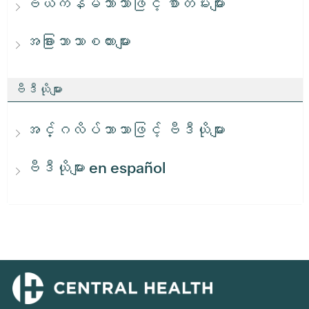
ဗီယက်နမ်ဘာသာဖြင့် စာတမ်းများ
အခြားဘာသာစကားများ
ဗီဒီယိုများ
အင်္ဂလိပ်ဘာသာဖြင့် ဗီဒီယိုများ
ဗီဒီယိုများ en español