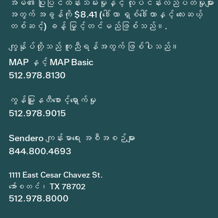
အိမ်၏ ပြုပြင်ထိန်းသိမ်းမှုနှင့် လုပ်ငန်းလည်ပတ်မှုများ
အတွက် အခွန်ကို $8.41 (ဒေါ်လာ ရှစ်ဒေါ်လာနှင့် လေးဆယ့်
တစ်ဆင့်) ခန့် မြှင့်တင်မည်ဖြစ်သည်။.
ကျွန်ုပ်တို့သည် ကူညီရန်အတွက် ဖြစ်ပါသည်။
MAP နှင့် MAP Basic
512.978.8130
ကွန်မြူနတီစောင့်ရှောက်မှု
512.978.9015
Sendero ကျန်းမာရေး အစီအစဉ်များ
844.800.4693
1111 East Cesar Chavez St.
အော်စတင်၊ TX 78702
512.978.8000