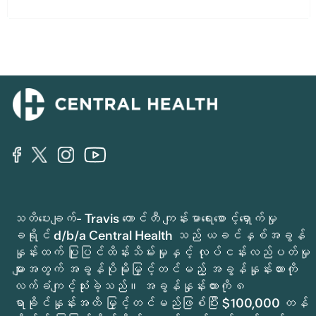
သတိပေးချက်- Travis ကောင်တီ ကျန်းမာရေးစောင့်ရှောက်မှု
ခရိုင် d/b/a Central Health သည် ယခင်နှစ်အခွန်
နှုန်းထက် ပြုပြင်ထိန်းသိမ်းမှုနှင့် လုပ်ငန်းလည်ပတ်မှု
များအတွက် အခွန်ပိုမိုမြှင့်တင်မည့် အခွန်နှုန်းထားကို
လက်ခံကျင့်သုံးခဲ့သည်။ အခွန်နှုန်းထားကို ၈
ရာခိုင်နှုန်းအထိ မြှင့်တင်မည်ဖြစ်ပြီး $100,000 တန်