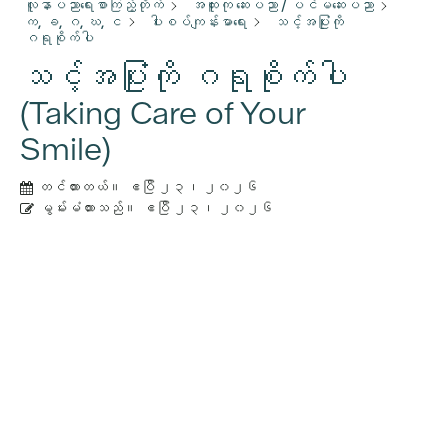
လူနာပညာရေးစာကြည့်တိုက်
အထူးကု ဆေးပညာ / ပင်မဆေးပညာ
က, ခ, ဂ, ဃ, င
ပါးစပ်ကျန်းမာရေး
သင့်အပြုံးကို
ဂရုစိုက်ပါ
သင့်အပြုံးကို ဂရုစိုက်ပါ
(Taking Care of Your
Smile)
တင်ထားတယ်။
ဧပြီ ၂၃၊ ၂၀၂၆
မွမ်းမံထားသည်။
ဧပြီ ၂၃၊ ၂၀၂၆