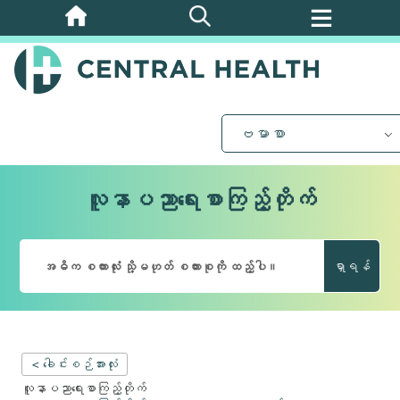
အဓိက
အကြောင်းအရာ
သို့
ကျော်သွား
ပါ။
ဗမာစာ
လူနာပညာရေးစာကြည့်တိုက်
ရှာရန်
< ခေါင်းစဉ်အားလုံး
လူနာပညာရေးစာကြည့်တိုက်