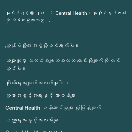
မူပိုင်ခွင့် © ၂၀၂၆ Central Health။ မူပိုင်ခွင့်အားလုံး
ကို သိမ်းဆည်းထားသည်။.
ကျွန်ုပ်တို့၏အဖွဲ့သို့ဝင်ရောက်ပါ။
အများသူငှာ သတင်းအချက်အလတ် တောင်းဆိုချက်ကို တင်
သွင်းပါ။
ကိုယ်ရေးအချက်အလက်မူဝါဒ
လူနာအခွင့်အရေးနှင့် တာဝန်များ
Central Health ဝန်ဆောင်မှုများ တုံ့ပြန်ချက်
ပညာရေးအခွင့်အလမ်းများ