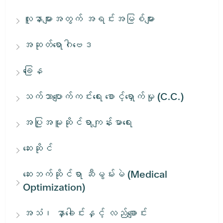
လူနာများအတွက် အရင်းအမြစ်များ
အဆုတ်ရောဂါဗေဒ
ခြေန
သက်သာပျောက်ကင်းရေး စောင့်ရှောက်မှု (C.C.)
အပြုအမူဆိုင်ရာကျန်းမာရေး
ဆေးဆိုင်
ဆေးဘက်ဆိုင်ရာ ဆီမွမ်းမဲ (Medical
Optimization)
အသံ၊ နှာခေါင်းနှင့် လည်ချောင်း