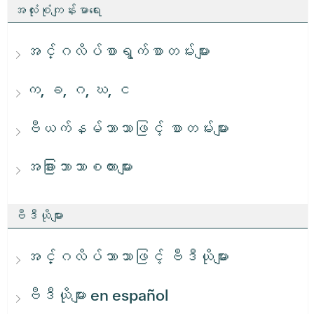
အလုံးစုံကျန်းမာရေး
အင်္ဂလိပ်စာရွက်စာတမ်းများ
က, ခ, ဂ, ဃ, င
ဗီယက်နမ်ဘာသာဖြင့် စာတမ်းများ
အခြားဘာသာစကားများ
ဗီဒီယိုများ
အင်္ဂလိပ်ဘာသာဖြင့် ဗီဒီယိုများ
ဗီဒီယိုများ en español