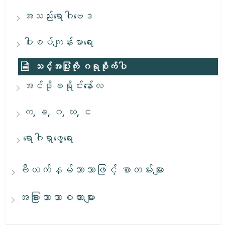
အသည်းရောဂါဗေဒ
ပါးစပ်ကျန်းမာရေး
သင့်အပြုံးကို ဂရုစိုက်ပါ
အင်ဒိုခရိုင်းနော်လ
က, ခ, ဂ, ဃ, င
ရောဂါရှာဖွေရေး
ဗီယက်နမ်ဘာသာဖြင့် စာတမ်းများ
အခြားဘာသာစကားများ