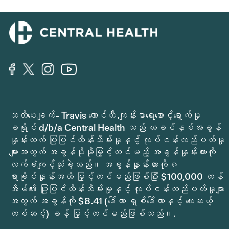
သတိပေးချက်- Travis ကောင်တီ ကျန်းမာရေးစောင့်ရှောက်မှု
ခရိုင် d/b/a Central Health သည် ယခင်နှစ်အခွန်
နှုန်းထက် ပြုပြင်ထိန်းသိမ်းမှုနှင့် လုပ်ငန်းလည်ပတ်မှု
များအတွက် အခွန်ပိုမိုမြှင့်တင်မည့် အခွန်နှုန်းထားကို
လက်ခံကျင့်သုံးခဲ့သည်။ အခွန်နှုန်းထားကို ၈
ရာခိုင်နှုန်းအထိ မြှင့်တင်မည်ဖြစ်ပြီး $100,000 တန်
အိမ်၏ ပြုပြင်ထိန်းသိမ်းမှုနှင့် လုပ်ငန်းလည်ပတ်မှုများ
အတွက် အခွန်ကို $8.41 (ဒေါ်လာ ရှစ်ဒေါ်လာနှင့် လေးဆယ့်
တစ်ဆင့်) ခန့် မြှင့်တင်မည်ဖြစ်သည်။.