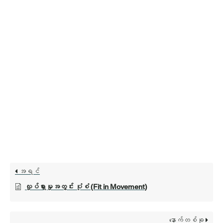
အရင်
လှုပ်ရှားမှုအတွင်း ပုံစံ (Fit in Movement)
နောက်တစ်ခု