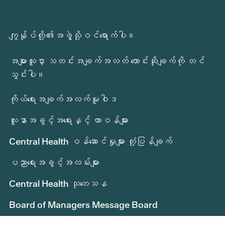
ကျွန်ုပ်တို့၏အဖွဲ့သို့ဝင်ရောက်ပါ။
အများသူငှာ သတင်းအချက်အလတ် တောင်းဆိုချက်ကို တင်
သွင်းပါ။
ကိုယ်ရေးအချက်အလက်မူဝါဒ
လူနာအခွင့်အရေးနှင့် တာဝန်များ
Central Health ဝန်ဆောင်မှုများ တုံ့ပြန်ချက်
ပညာရေးအခွင့်အလမ်းများ
Central Health သုတေသန
Board of Managers Message Board