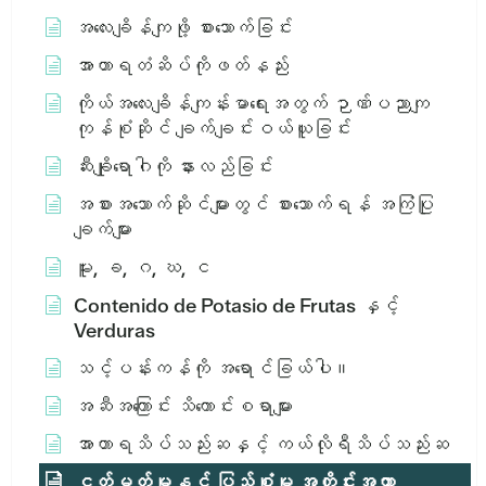
အလေးချိန်ကျဖို့ စားသောက်ခြင်း
အာဟာရတံဆိပ်ကိုဖတ်နည်း
ကိုယ်အလေးချိန်ကျန်းမာရေးအတွက် ဉာဏ်ပညာကျ
ကုန်စုံဆိုင် ချက်ချင်းဝယ်ယူခြင်း
ဆီးချိုရောဂါကို နားလည်ခြင်း
အစားအသောက်ဆိုင်များတွင် စားသောက်ရန် အကြံပြု
ချက်များ
မူး, ခ, ဂ, ဃ, င
Contenido de Potasio de Frutas နှင့်
Verduras
သင့်ပန်းကန်ကို အရောင်ခြယ်ပါ။
အဆီအကြောင်း သိကောင်းစရာများ
အာဟာရသိပ်သည်းဆနှင့် ကယ်လိုရီသိပ်သည်းဆ
ငတ်မွတ်မှုနှင့် ပြည့်စုံမှု အတိုင်းအတာ