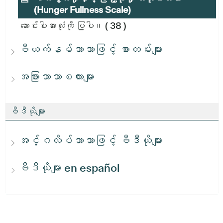
(Hunger Fullness Scale)
ဆောင်းပါးအားလုံးကို ပြပါ။
( 38 )
ဗီယက်နမ်ဘာသာဖြင့် စာတမ်းများ
အခြားဘာသာစကားများ
ဗီဒီယိုများ
အင်္ဂလိပ်ဘာသာဖြင့် ဗီဒီယိုများ
ဗီဒီယိုများ en español