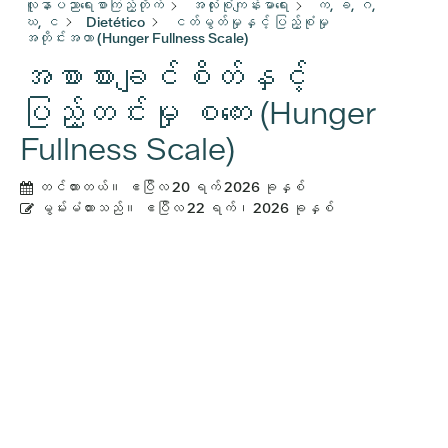
လူနာပညာရေးစာကြည့်တိုက်
အလုံးစုံကျန်းမာရေး
က, ခ, ဂ,
ဃ, င
Dietético
ငတ်မွတ်မှုနှင့် ပြည့်စုံမှု
အတိုင်းအတာ (Hunger Fullness Scale)
အစာစားချင်စိတ်နှင့်
ပြည့်တင်းမှု စကေး (Hunger
Fullness Scale)
တင်ထားတယ်။
ဧပြီလ 20 ရက် 2026 ခုနှစ်
မွမ်းမံထားသည်။
ဧပြီလ 22 ရက်၊ 2026 ခုနှစ်