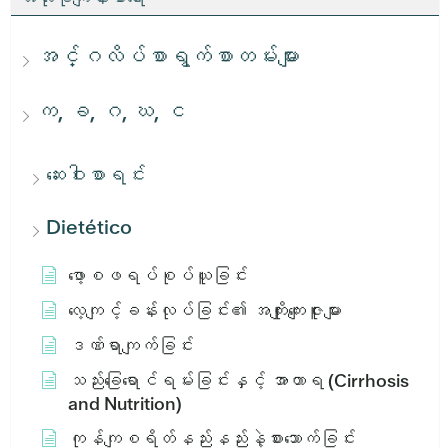
အင်္ဂလိပ်စာရွက်စာတမ်းများ
က, ခ, ဂ, ဃ, င
ဆေးဝါးစာရင်း
Dietético
ဖော့စဖရပ်စုပ်ယူခြင်း
လေ့ကျင့်ခန်းလုပ်ခြင်း၏ အကျိုးကျေးဇူးများ
ဒဏ်ရာကျက်ခြင်း
သည်းခြေရောင်ရမ်းခြင်းနှင့် အာဟာရ (Cirrhosis
and Nutrition)
ကုန်ကျစရိတ်နည်းနည်းနဲ့စားသောက်ခြင်း