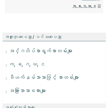
က, ခ, ဂ, ဃ, င
အထူးကု ဆေးပညာ / ပင်မဆေးပညာ
အင်္ဂလိပ်စာရွက်စာတမ်းများ
က, ခ, ဂ, ဃ, င
ဗီယက်နမ်ဘာသာဖြင့် စာတမ်းများ
အခြားဘာသာစကားများ
အလုံးစုံကျန်းမာရေး