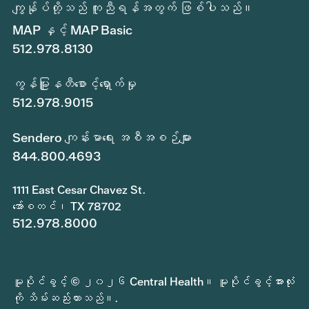
ကျွန်ုပ်တို့သည် ကူညီရန်အတွက် ဖြစ်ပါသည်။
MAP နှင့် MAP Basic
512.978.8130
ကွန်မြူနတီစောင့်ရှောက်မှု
512.978.9015
Sendero ကျန်းမာရေး အစီအစဉ်များ
844.800.4693
1111 East Cesar Chavez St.
အော်စတင်၊ TX 78702
512.978.8000
မူပိုင်ခွင့် © ၂၀၂၆ Central Health။ မူပိုင်ခွင့်အားလုံး
ကို သိမ်းဆည်းထားသည်။.