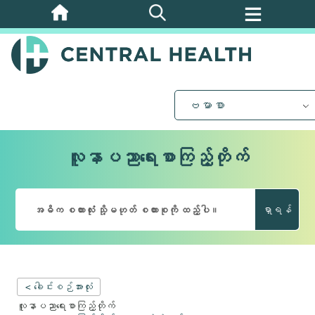
အဓိက
အကြောင်းအရာ
သို့
ကျော်သွား
ပါ။
ဗမာစာ
လူနာပညာရေးစာကြည့်တိုက်
ရှာရန်
< ခေါင်းစဉ်အားလုံး
လူနာပညာရေးစာကြည့်တိုက်