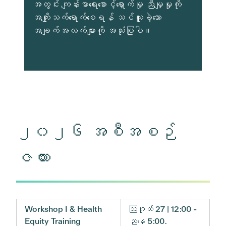
အတွင်း ကျန်းမာရေးစောင့်ရှောက်မှု ညီမျှမှုကို
အကျိုးသက်ရောက်စေရန် သင်ယူခဲ့သော
အချက်အလက်များကို အသုံးပြုပါ။
၂၀၂၆ အစီအစဉ်
ဇယား
Workshop I & Health
ဩဂုတ် 27 | 12:00 -
Equity Training
ညနေ 5:00.