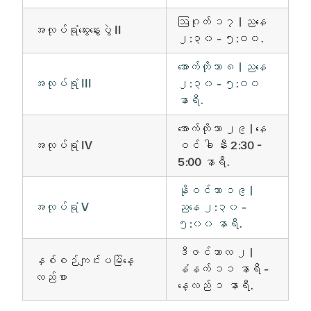
ဩဂုတ် ၁၇ | ညနေ
အလုပ်ရုံဆွေးနွေးပွဲ II
၂:၃၀ - ၅:၀၀.
အောက်တိုဘာ ၈ | ညနေ
အလုပ်ရုံ III
၂:၃၀ - ၅:၀၀
နာရီ.
အောက်တိုဘာ ၂၉ | နေ
အလုပ်ရုံ IV
ဝင် ခါ နီး 2:30 -
5:00 နာရီ.
နိုဝင်ဘာ ၁၉ |
အလုပ်ရုံ V
ညနေ ၂:၃၀ -
၅:၀၀ နာရီ.
ဒီဇင်ဘာလ ၂ |
နှစ်စဉ်ကျင်းပမြဲနေ့
နံနက် ၁၁ နာရီ -
လည်စာ
နေ့လည် ၁ နာရီ.