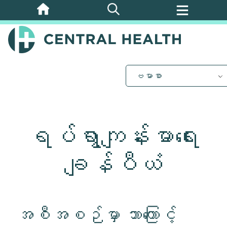
အဓိက
အကြောင်းအရာ
သို့
ကျော်သွား
ပါ။
ဗမာစာ
ရပ်ရွာကျန်းမာရေး
ချန်ပီယံ
အစီအစဉ်မှာ ဘာကြောင့်