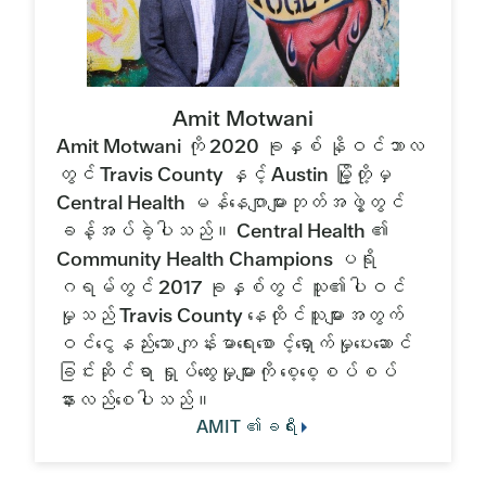
Amit Motwani
Amit Motwani ကို 2020 ခုနှစ် နိုဝင်ဘာလ
တွင် Travis County နှင့် Austin မြို့တို့မှ
Central Health မန်နေဂျာများဘုတ်အဖွဲ့တွင်
ခန့်အပ်ခဲ့ပါသည်။ Central Health ၏
Community Health Champions ပရို
ဂရမ်တွင် 2017 ခုနှစ်တွင် သူ၏ပါဝင်
မှုသည် Travis County နေထိုင်သူများအတွက်
ဝင်ငွေနည်းသော ကျန်းမာရေးစောင့်ရှောက်မှုပေးဆောင်
ခြင်းဆိုင်ရာ ရှုပ်ထွေးမှုများကို စေ့စေ့စပ်စပ်
နားလည်စေပါသည်။
AMIT ၏ခရီး