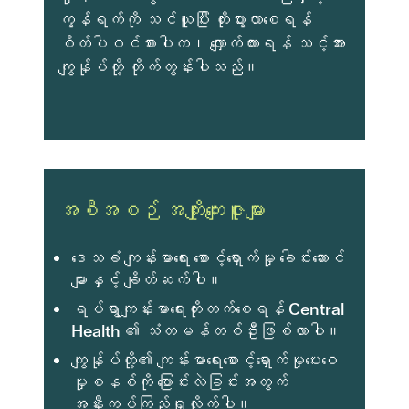
ကွန်ရက်ကို သင်ယူပြီး တိုးပွားလာစေရန်
စိတ်ပါဝင်စားပါက၊ လျှောက်ထားရန် သင့်အား
ကျွန်ုပ်တို့ တိုက်တွန်းပါသည်။
အစီအစဉ် အကျိုးကျေးဇူးများ
ဒေသခံ ကျန်းမာရေး စောင့်ရှောက်မှု ခေါင်းဆောင်
များနှင့် ချိတ်ဆက်ပါ။
ရပ်ရွာကျန်းမာရေးတိုးတက်စေရန် Central
Health ၏ သံတမန်တစ်ဦးဖြစ်လာပါ။
ကျွန်ုပ်တို့၏ ကျန်းမာရေးစောင့်ရှောက်မှုပေးဝေ
မှုစနစ်ကို ပြောင်းလဲခြင်းအတွက်
အနီးကပ်ကြည့်ရှုလိုက်ပါ။