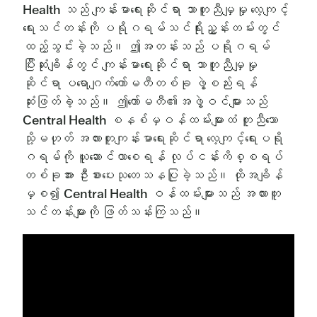
Health သည် ကျန်းမာရေးဆိုင်ရာ သာတူညီမျှမှု လေ့ကျင့်
ရေးသင်တန်းကို ပရိုဂရမ်သင်ရိုးညွှန်းတမ်းတွင်
ထည့်သွင်းခဲ့သည်။ ဤအတန်းသည် ပရိုဂရမ်
ပြီးဆုံးချိန်တွင် ကျန်းမာရေးဆိုင်ရာ သာတူညီမျှမှု
ဆိုင်ရာ ပရောဂျက်ကော်မတီတစ်ခု ဖွဲ့စည်းရန်
ဆုံးဖြတ်ခဲ့သည်။ ဤကော်မတီ၏အဖွဲ့ဝင်များသည်
Central Health စနစ်မှဝန်ထမ်းများထံ တူညီသော
သို့မဟုတ် အလားတူကျန်းမာရေးဆိုင်ရာ လေ့ကျင့်ရေးပရို
ဂရမ်ကို ယူဆောင်လာစေရန် လုပ်ငန်းကိစ္စရပ်
တစ်ခုအား ဦးစားပေးသုတေသနပြုခဲ့သည်။ ထိုအချိန်
မှစ၍ Central Health ဝန်ထမ်းများသည် အလားတူ
သင်တန်းများကို ဖြတ်သန်းကြသည်။