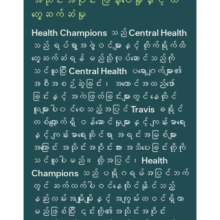
အသိုင်းအဝိုင်း ဖြန့်ဝေမှုနှင့် ထိ
တွေ့ဆက်ဆံမှု
Health Champions သည် Central Health
သည် ရပ်ရွာအဖွဲ့ဝင်များနှင့် တိုက်ရိုက်ထိ
တွေ့ဆက်ဆံရန် မည်သို့လုပ်ဆောင်သည်ကို
သင်ယူပြီး Central Health ပရောဂျက်များ၏
အစီအစဉ်ဆွဲခြင်း၊ အကောင်အထည်ဖော်
ခြင်းနှင့် အကဲဖြတ်ခြင်းများတွင် နေထိုင်
သူများပါ၀င်စေသည့်အပြင် Travis ခရိုင်
တစ်လျှောက်ရှိ ဝန်ဆောင်မှုများနှင့် ကျန်းမာရေး
နှင့် ကျန်းမာရေးဆိုင်ရာ အရင်းအမြစ်များ
အကြောင်း အသိုင်းအဝိုင်းအား အသိပေးခြင်းတို့ကို
သင်ယူပါမည်။ ထို့အပြင်၊ Health
Champions သည် ပရိုဂရမ်အပြင်ဘက်
တွင် ဆက်လက်ပါဝင်နေထိုင်နိုင်သည့်
နည်းလမ်းအမျိုးမျိုးနှင့် အကျွမ်းတဝင်ရှိလာ
မည်ဖြစ်ပြီး ၎င်းတို့၏အသိုင်းအဝိုင်း