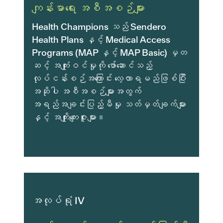
ကျန်းမာရေး အစီအစဉ်များ
Health Champions သည် Sendero
Health Plans နှင့် Medical Access
Programs (MAP နှင့် MAP Basic) မှတ
ဆင့် အကျုံးဝင်မှုကို ဖော်ဆောင်သည့်
လုပ်ငန်းစဉ်အကြောင်း လေ့လာရမည်ဖြစ်ပြီး
အဆိုပါ အစီအစဉ်များအတွက်
အရည်အချင်းပြည့်မီမှု သတ်မှတ်ချက်များ
နှင့် အကျိုးကျေးဇူးများ။
အလုပ်ရုံ IV