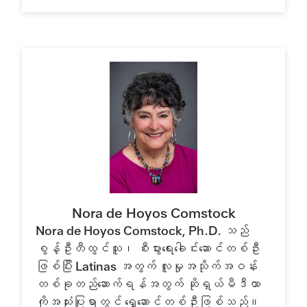
Nora de Hoyos Comstock
Nora de Hoyos Comstock, Ph.D. သည်
စွန့်ဦးတီထွင်သူ၊ စီးပွားရေးခေါင်းဆောင်တစ်ဦး
ဖြစ်ပြီး Latinas အတွက် လူမှုအသိုက်အဝန်း
တစ်ခုတည်ဆောက်ရန်အတွက် ဆိုရှယ်မီဒီယာ
ကိုအသုံးပြုရာတွင် ရှေ့ဆောင်တစ်ဦးဖြစ်သည်။