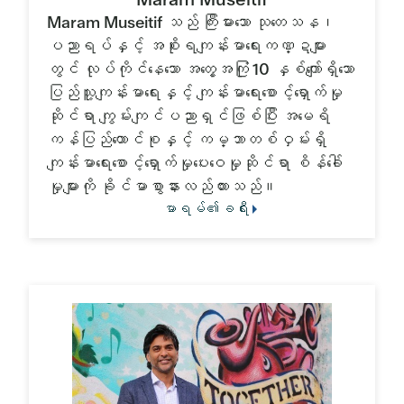
Maram Museitif သည် ကြီးမားသော သုတေသန၊
ပညာရပ်နှင့် အစိုးရကျန်းမာရေးကဏ္ဍများ
တွင် လုပ်ကိုင်နေသော အတွေ့အကြုံ 10 နှစ်ကျော်ရှိသော
ပြည်သူ့ကျန်းမာရေးနှင့် ကျန်းမာရေးစောင့်ရှောက်မှု
ဆိုင်ရာ ကျွမ်းကျင်ပညာရှင်ဖြစ်ပြီး အမေရိ
ကန်ပြည်ထောင်စုနှင့် ကမ္ဘာတစ်ဝှမ်းရှိ
ကျန်းမာရေးစောင့်ရှောက်မှုပေးဝေမှုဆိုင်ရာ စိန်ခေါ်
မှုများကို ခိုင်မာစွာနားလည်ထားသည်။
မာရမ်၏ခရီး