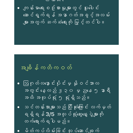
ကျန်းမာရေးစဥ်းစားမှုများတွင် ပူးပေါင်း
ဆောင်ရွက်ရန် အနာဂတ်အခွင့်အလမ်း
များအတွက် ဆက်ဆံရေးကို မြှင့်တင်ပါ။
အချိန်ကတိကဝတ်
ဩဂုတ်လနှောင်းပိုင်းမှ နိုဝင်ဘာလ
အတွင်း နေ့လည် ၂း၃၀ မှ ညနေ ၅ နာရီ
အထိ အလုပ်ရုံ ၅ ရုံရှိသည်။
သင်တန်းသားများသည် ပြီးဆုံးကြောင်း လက်မှတ်
ရရှိရန် 3/5 အလုပ်ရုံဆွေးနွေးပွဲများကို
တက်ရောက်ရပါမည်။
မိတ်ကပ်လိမ်းခြင်း လုပ်ဆောင်ချက်