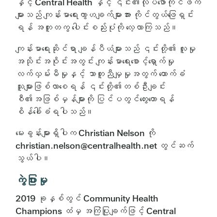
နှင့် Central Health နှင့် ၎င်း၏လုပ်ဖော်ကိုင်ဖက်
များသည် ကျန်းမာရေးကွာဟချက်များအား ကိုင်တွယ်ဖြေရှင်း
ရန် အတူတကွ ပေါင်းစည်းပုံကို လေ့လာကြသည်။
ကျန်းမာရေးဆိုင်ရာ ချန်ပီယံများသည် ၎င်းတို့၏ လူမှု
အသိုင်းအဝိုင်းအတွင်း ကျန်းမာရေးစောင့်ရှောက်မှု
လက်လှမ်းမီမှုနှင့် သာတူညီမျှမှုအတွက် ထောက်ခံ
သူများဖြစ်လာစေရန် ၎င်းတို့၏တစ်ဦးချင်း
စီ၏အဖြစ်မှန်များကို ပြင်ပတွင်တွေးတောရန်
စိန်ခေါ်ခံရပါသည်။
မေးခွန်းများရှိပါက Christian Nelson ကို
christian.nelson@centralhealth.net တွင်ဆက်
သွယ်ပါ။
ကွဲပြားမှု
2019 ခုနှစ်တွင် Community Health
Champions ထံမှ အကြံပြုချက်ဖြင့် Central