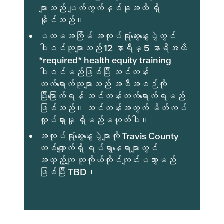
များသည် ပျက်ကွက်နှစ်ခုအထိ ရှိ
နိုင်သည်။
ပထမအကြိမ် အလုပ်ရုံဆွေးနွေးပွဲတွင်
ပါဝင်သူများသည် 12 နာရီမှ 5 နာရီအထိ
*required* health equity training
ပါဝင်မည်ဖြစ်ပြီး သင်တန်း
တက်ရောက်သူများသည် အစီအစဉ်ကို
ပြီးမြောက်ရန် သင်တန်းတက်ရောက်ရမည်
ဖြစ်သည်။ သင်တန်းအတွက် မိတ်ကပ်
လှုပ်ရှားမှု ရှိမည်မဟုတ်ပါ။
အလုပ်ရုံဆွေးနွေးပွဲများကို Travis County
တစ်လျှောက်ရှိ ရပ်ရွာနေရာများတွင်
အလှည့်ကျ လူကိုယ်တိုင်ကျင်းပသွားမည်
ဖြစ်ပြီး TBD၊