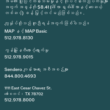
အိမ်၏ ပြုပြင်ထိန်းသိမ်းမှုနှင့် လုပ်ငန်းလည်ပတ်မှုများ
အတွက် အခွန်ကို $8.41 (ဒေါ်လာ ရှစ်ဒေါ်လာနှင့် လေးဆယ့်
တစ်ဆင့်) ခန့် မြှင့်တင်မည်ဖြစ်သည်။.
ကျွန်ုပ်တို့သည် ကူညီရန်အတွက် ဖြစ်ပါသည်။
MAP နှင့် MAP Basic
512.978.8130
ကွန်မြူနတီစောင့်ရှောက်မှု
512.978.9015
Sendero ကျန်းမာရေး အစီအစဉ်များ
844.800.4693
1111 East Cesar Chavez St.
အော်စတင်၊ TX 78702
512.978.8000