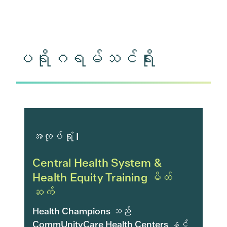
ပရိုဂရမ်သင်ရိုး
အလုပ်ရုံ I
Central Health System &
Health Equity Training မိတ်
ဆက်
Health Champions သည်
CommUnityCare Health Centers နှင့်