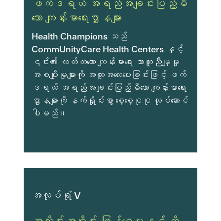
ဖက်ဒရယ် အရည်အချင်းပြည့်မီ
သော ကျန်းမာရေးဌာနများ
Health Champions သည်
CommUnityCare Health Centers နှင့်
၎င်း၏ လတ်တလော ကျန်းမာရေး သာတူညီမျှမှု
အစပျိုးမှုများကို အထူးအလေးပေးခြင်းဖြင့် ဖက်
ဒရယ် အရည်အချင်းပြည့်မီသော ကျန်းမာရေး
ဌာနများကို နက်ရှိုင်းစွာ စေ့စေ့ငုငု လုပ်ဆောင်
ပါမည်။
အလုပ်ရုံ V