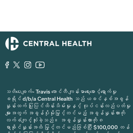
သတိပေးချက်- Travis ကောင်တီ ကျန်းမာရေးစောင့်ရှောက်မှု
ခရိုင် d/b/a Central Health သည် ယခင်နှစ်အခွန်
နှုန်းထက် ပြုပြင်ထိန်းသိမ်းမှုနှင့် လုပ်ငန်းလည်ပတ်မှု
များအတွက် အခွန်ပိုမိုမြှင့်တင်မည့် အခွန်နှုန်းထားကို
လက်ခံကျင့်သုံးခဲ့သည်။ အခွန်နှုန်းထားကို ၈
ရာခိုင်နှုန်းအထိ မြှင့်တင်မည်ဖြစ်ပြီး $100,000 တန်