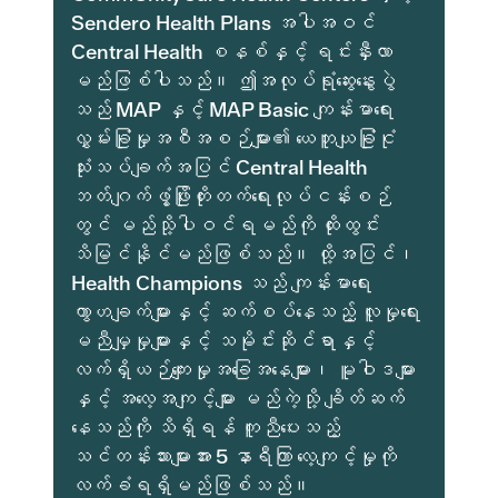
Sendero Health Plans အပါအဝင်
Central Health စနစ်နှင့် ရင်းနှီးလာ
မည်ဖြစ်ပါသည်။ ဤအလုပ်ရုံဆွေးနွေးပွဲ
သည် MAP နှင့် MAP Basic ကျန်းမာရေး
လွှမ်းခြုံမှုအစီအစဉ်များ၏ ယေဘူယျခြုံငုံ
သုံးသပ်ချက်အပြင် Central Health
ဘတ်ဂျက်ဖွံ့ဖြိုးတိုးတက်ရေးလုပ်ငန်းစဉ်
တွင် မည်သို့ပါဝင်ရမည်ကို ထိုးထွင်း
သိမြင်နိုင်မည်ဖြစ်သည်။ ထို့အပြင်၊
Health Champions သည် ကျန်းမာရေး
ကွာဟချက်များနှင့် ဆက်စပ်နေသည့် လူမှုရေး
မညီမျှမှုများနှင့် သမိုင်းဆိုင်ရာနှင့်
လက်ရှိယဉ်ကျေးမှုအခြေအနေများ၊ မူဝါဒများ
နှင့် အလေ့အကျင့်များ မည်ကဲ့သို့ ချိတ်ဆက်
နေသည်ကို သိရှိရန် ကူညီပေးသည့်
သင်တန်းသားများအား 5 နာရီကြာ လေ့ကျင့်မှုကို
လက်ခံရရှိမည်ဖြစ်သည်။