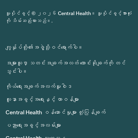
မူပိုင်ခွင့် © ၂၀၂၆ Central Health။ မူပိုင်ခွင့်အားလုံး
ကို သိမ်းဆည်းထားသည်။.
ကျွန်ုပ်တို့၏အဖွဲ့သို့ဝင်ရောက်ပါ။
အများသူငှာ သတင်းအချက်အလတ် တောင်းဆိုချက်ကို တင်
သွင်းပါ။
ကိုယ်ရေးအချက်အလက်မူဝါဒ
လူနာအခွင့်အရေးနှင့် တာဝန်များ
Central Health ဝန်ဆောင်မှုများ တုံ့ပြန်ချက်
ပညာရေးအခွင့်အလမ်းများ