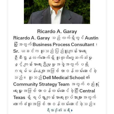
Ricardo A. Garay
Ricardo A. Garay သည် လက်ရှိတွင် Austin
မြို့အတွက် Business Process Consultant၊
Sr. ယခင်က သူသည် ပြည်သူ့ကျန်းမာရေး
ဦးစီးဌာနလက်အောက်ရှိ လူထုထိတွေ့ဆက်ဆံမှု
နှင့် ကျန်းမာရေးညီမျှမှုအဖွဲ့အတွက် ပရို
ဂရမ်မန်နေဂျာအဖြစ် တာဝန်ထမ်းဆောင်ခဲ့
သည်။ သူသည် Dell Medical School ၏
Community Strategy Team အတွက် စည်းရုံး
ရေးမှူးအဖြစ် တာဝန်ထမ်းဆောင်ခဲ့ပြီး Central
Texas ရှိ ရပ်ရွာကျန်းမာရေးလုပ်သားများအတွက်
ထောက်ခံသူအဖြစ် တာဝန်ထမ်းဆောင်ခဲ့သည်။
ရီကာဒို၏ခရီး