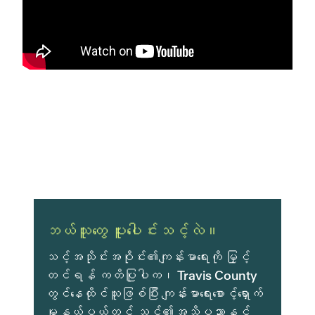
ဘယ်သူတွေ ပူးပေါင်းသင့်လဲ။
သင့်အသိုင်းအဝိုင်း၏ကျန်းမာရေးကို မြှင့်
တင်ရန် ကတိပြုပါက၊ Travis County
တွင်နေထိုင်သူဖြစ်ပြီး ကျန်းမာရေးစောင့်ရှောက်
မှုနယ်ပယ်တွင် သင်၏အသိပညာနှင့်