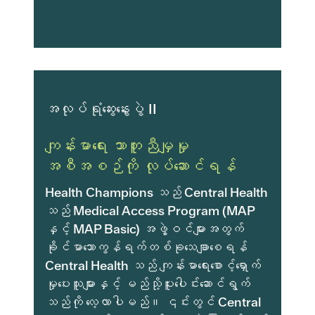
အလုပ်ရုံဆွေးနွေးပွဲ II
ကျန်းမာရေး သာတူညီမျှမှု
အစီအစဉ်ကို လုပ်ဆောင်ရန်
Health Champions သည် Central Health
သည် Medical Access Program (MAP
နှင့် MAP Basic) အဖွဲ့ဝင်များအတွက်
ခိုင်မာသောကွန်ရက်တစ်ခုသေချာစေရန်
Central Health သည် ကျန်းမာရေးစောင့်ရှောက်
မှုပေးသူများနှင့် မည်သို့ပူးပေါင်းဆောင်ရွက်
သည်ကို လေ့လာပါမည်။ ၎င်းတွင် Central