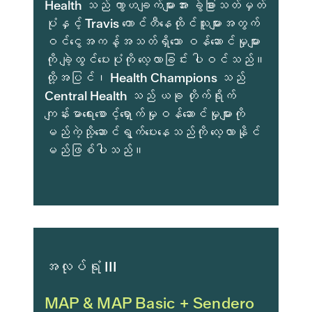
Health သည် ကွာဟချက်များအား ခွဲခြားသတ်မှတ်
ပုံနှင့် Travis ကောင်တီနေထိုင်သူများအတွက်
ဝင်ငွေအကန့်အသတ်ရှိသော ဝန်ဆောင်မှုများ
ကို ချဲ့ထွင်ပေးပုံကို လေ့လာခြင်း ပါဝင်သည်။
ထို့အပြင်၊ Health Champions သည်
Central Health သည် ယခု တိုက်ရိုက်
ကျန်းမာရေးစောင့်ရှောက်မှုဝန်ဆောင်မှုများကို
မည်ကဲ့သို့ဆောင်ရွက်ပေးနေသည်ကို လေ့လာနိုင်
မည်ဖြစ်ပါသည်။
အလုပ်ရုံ III
MAP & MAP Basic + Sendero