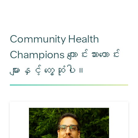
Community Health
Champions ကျောင်းသားဟောင်း
များနှင့် တွေ့ဆုံပါ။