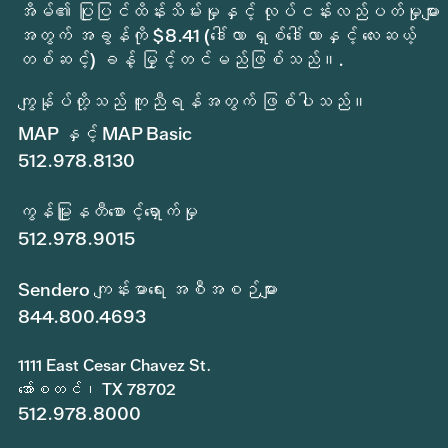
အိမ်၏ ပြုပြင်ထိန်းသိမ်းမှုနှင့် လုပ်ငန်းလည်ပတ်မှုများ
အတွက် အခွန်ကို $8.41 (ဒေါ်လာ ရှစ်ဒေါ်လာနှင့် လေးဆယ့်
တစ်ဆင့်) ခန့် မြှင့်တင်မည်ဖြစ်သည်။.
ကျွန်ုပ်တို့သည် ကူညီရန်အတွက် ဖြစ်ပါသည်။
MAP နှင့် MAP Basic
512.978.8130
ကွန်မြူနတီစောင့်ရှောက်မှု
512.978.9015
Sendero ကျန်းမာရေး အစီအစဉ်များ
844.800.4693
1111 East Cesar Chavez St.
အော်စတင်၊ TX 78702
512.978.8000