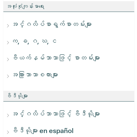
အလုံးစုံကျန်းမာရေး
အင်္ဂလိပ်စာရွက်စာတမ်းများ
က, ခ, ဂ, ဃ, င
ဗီယက်နမ်ဘာသာဖြင့် စာတမ်းများ
အခြားဘာသာစကားများ
ဗီဒီယိုများ
အင်္ဂလိပ်ဘာသာဖြင့် ဗီဒီယိုများ
ဗီဒီယိုများ en español