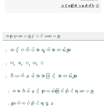
သင့်အပြုံးကို ဂရုစိုက်ပါ
အထူးကု ဆေးပညာ / ပင်မဆေးပညာ
အင်္ဂလိပ်စာရွက်စာတမ်းများ
က, ခ, ဂ, ဃ, င
ဗီယက်နမ်ဘာသာဖြင့် စာတမ်းများ
အစာအိမ်နှင့် အူလမ်းကြောင်းဆိုင်ရာ ဆေးပညာ
ကျောက်ကပ်ဆိုင်ရာဌာန