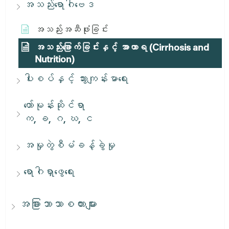
အသည်းရောဂါဗေဒ
အသည်းအဆီဖုံးခြင်း
အသည်းခြောက်ခြင်းနှင့် အာဟာရ (Cirrhosis and
Nutrition)
ပါးစပ်နှင့် သွားကျန်းမာရေး
ဟော်မုန်းဆိုင်ရာ
က, ခ, ဂ, ဃ, င
အမှုတွဲစီမံခန့်ခွဲမှု
ရောဂါရှာဖွေရေး
အခြားဘာသာစကားများ