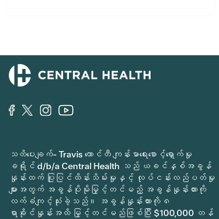
သတိပေးချက်- Travis ကောင်တီ ကျန်းမာရေးစောင့်ရှောက်မှု
ခရိုင် d/b/a Central Health သည် ယခင်နှစ်အခွန်
နှုန်းထက် ပြုပြင်ထိန်းသိမ်းမှုနှင့် လုပ်ငန်းလည်ပတ်မှု
များအတွက် အခွန်ပိုမိုမြှင့်တင်မည့် အခွန်နှုန်းထားကို
လက်ခံကျင့်သုံးခဲ့သည်။ အခွန်နှုန်းထားကို ၈
ရာခိုင်နှုန်းအထိ မြှင့်တင်မည်ဖြစ်ပြီး $100,000 တန်