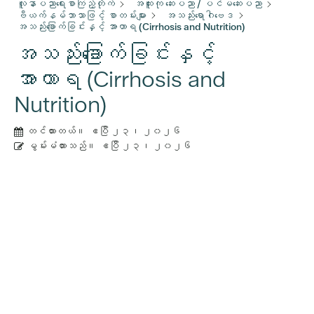
လူနာပညာရေးစာကြည့်တိုက်
အထူးကု ဆေးပညာ / ပင်မဆေးပညာ
ဗီယက်နမ်ဘာသာဖြင့် စာတမ်းများ
အသည်းရောဂါဗေဒ
အသည်းခြောက်ခြင်းနှင့် အာဟာရ (Cirrhosis and Nutrition)
အသည်းခြောက်ခြင်းနှင့်
အာဟာရ (Cirrhosis and
Nutrition)
တင်ထားတယ်။
ဧပြီ ၂၃၊ ၂၀၂၆
မွမ်းမံထားသည်။
ဧပြီ ၂၃၊ ၂၀၂၆