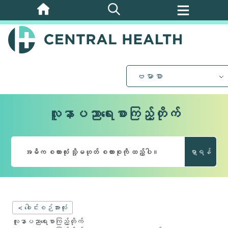
အဓိက
အကြောင်းအရာ
သို့
ကျော်သွား
ပါ။
ဗမာစာ
လူနာပညာရေးစာကြည့်တိုက်
ရှာရန်
< ခေါင်းစဉ်အားလုံး
လူနာပညာရေးစာကြည့်တိုက်