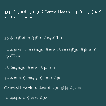
မူပိုင်ခွင့် © ၂၀၂၆ Central Health။ မူပိုင်ခွင့်အားလုံး
ကို သိမ်းဆည်းထားသည်။.
ကျွန်ုပ်တို့၏အဖွဲ့သို့ဝင်ရောက်ပါ။
အများသူငှာ သတင်းအချက်အလတ် တောင်းဆိုချက်ကို တင်
သွင်းပါ။
ကိုယ်ရေးအချက်အလက်မူဝါဒ
လူနာအခွင့်အရေးနှင့် တာဝန်များ
Central Health ဝန်ဆောင်မှုများ တုံ့ပြန်ချက်
ပညာရေးအခွင့်အလမ်းများ