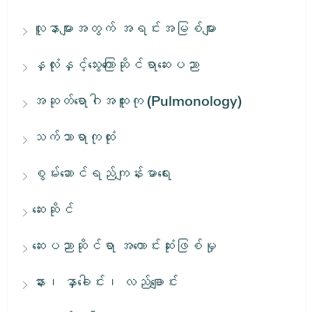
လူနာများအတွက် အရင်းအမြစ်များ
နှလုံးနှင့်သွေးကြောဆိုင်ရာဆေးပညာ
အဆုတ်ရောဂါအထူးကု (Pulmonology)
သက်သာရာကုထုံး
စွမ်းဆောင်ရည်ကျန်းမာရေး
ဆေးဆိုင်
ဆေးပညာဆိုင်ရာ အကောင်းဆုံးဖြစ်မှု
နား၊ နှာခေါင်း၊ လည်ချောင်း