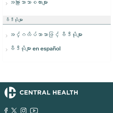
အခြားဘာသာစကားများ
ဗီဒီယိုများ
အင်္ဂလိပ်ဘာသာဖြင့် ဗီဒီယိုများ
ဗီဒီယိုများ en español