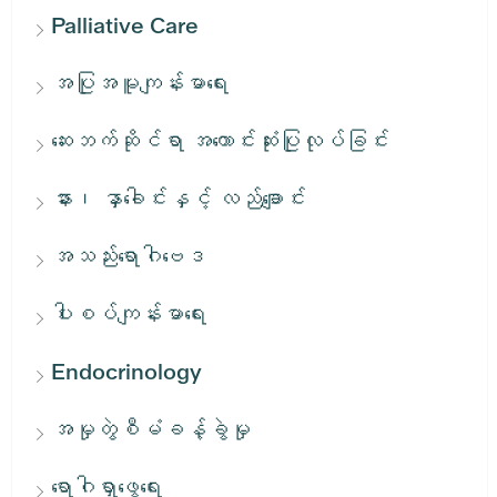
Palliative Care
အပြုအမူကျန်းမာရေး
ဆေးဘက်ဆိုင်ရာ အကောင်းဆုံးပြုလုပ်ခြင်း
နား၊ နှာခေါင်းနှင့် လည်ချောင်း
အသည်းရောဂါဗေဒ
ပါးစပ်ကျန်းမာရေး
Endocrinology
အမှုတွဲစီမံခန့်ခွဲမှု
ရောဂါရှာဖွေရေး