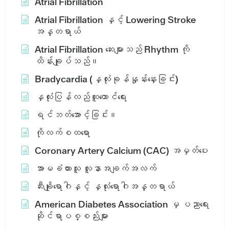
Atrial Fibrillation
Atrial Fibrillation နှင့် Lowering Stroke
အန္တရာယ်
Atrial Fibrillation ဆေးများသည် Rhythm ကို
ထိန်းချုပ်သည်။
Bradycardia (နှလုံးခုန်နှုန်းနှေးခြင်း)
နှလုံးပြန်လည်ထူထောင်ရေး
ရင်ဘတ်အောင့်ခြင်း။
ကိုလက်စထရော
Coronary Artery Calcium (CAC) အမှတ်ပေး
အာမခံထားသူ လူနာအချက်အလက်
ဆီးချိုရောဂါနှင့် နှလုံးရောဂါအန္တရာယ်
American Diabetes Association မှ ပညာရေး
ဆိုင်ရာပစ္စည်းများ