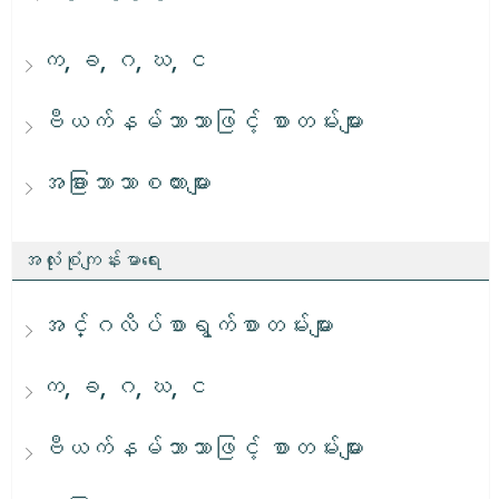
က, ခ, ဂ, ဃ, င
ဗီယက်နမ်ဘာသာဖြင့် စာတမ်းများ
အခြားဘာသာစကားများ
အလုံးစုံကျန်းမာရေး
အင်္ဂလိပ်စာရွက်စာတမ်းများ
က, ခ, ဂ, ဃ, င
ဗီယက်နမ်ဘာသာဖြင့် စာတမ်းများ