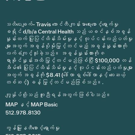
သတိပေးချက်- Travis ကောင်တီ ကျန်းမာရေးစောင့်ရှောက်မှု
ခရိုင် d/b/a Central Health သည် ယခင်နှစ်အခွန်
နှုန်းထက် ပြုပြင်ထိန်းသိမ်းမှုနှင့် လုပ်ငန်းလည်ပတ်မှု
များအတွက် အခွန်ပိုမိုမြှင့်တင်မည့် အခွန်နှုန်းထားကို
လက်ခံကျင့်သုံးခဲ့သည်။ အခွန်နှုန်းထားကို ၈
ရာခိုင်နှုန်းအထိ မြှင့်တင်မည်ဖြစ်ပြီး $100,000 တန်
အိမ်၏ ပြုပြင်ထိန်းသိမ်းမှုနှင့် လုပ်ငန်းလည်ပတ်မှုများ
အတွက် အခွန်ကို $8.41 (ဒေါ်လာ ရှစ်ဒေါ်လာနှင့် လေးဆယ့်
တစ်ဆင့်) ခန့် မြှင့်တင်မည်ဖြစ်သည်။.
ကျွန်ုပ်တို့သည် ကူညီရန်အတွက် ဖြစ်ပါသည်။
MAP နှင့် MAP Basic
512.978.8130
ကွန်မြူနတီစောင့်ရှောက်မှု