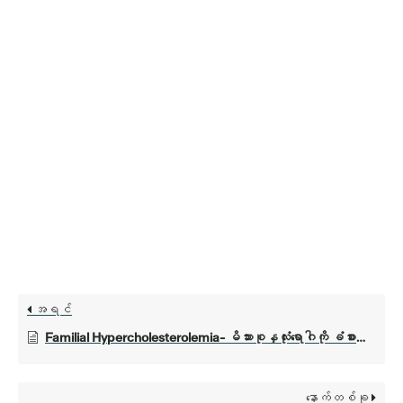
အရင်
Familial Hypercholesterolemia- မိသားစုနှလုံးရောဂါကို ခံစားသိရှိခြင်း။
နောက်တစ်ခု