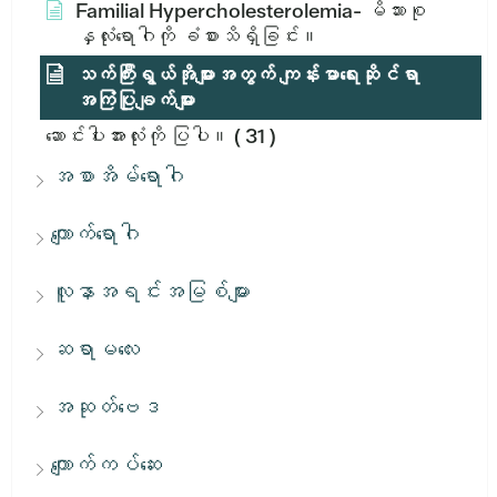
Familial Hypercholesterolemia- မိသားစု
နှလုံးရောဂါကို ခံစားသိရှိခြင်း။
သက်ကြီးရွယ်အိုများအတွက် ကျန်းမာရေးဆိုင်ရာ
အကြံပြုချက်များ
ဆောင်းပါးအားလုံးကို ပြပါ။
( 31 )
အစာအိမ်ရောဂါ
ကျောက်ရောဂါ
လူနာအရင်းအမြစ်များ
ဆရာမလေး
အဆုတ်ဗေဒ
ကျောက်ကပ်ဆေး