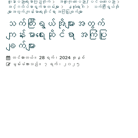
လူနာပညာရေးစာကြည့်တိုက်
အထူးကု ဆေးပညာ / ပင်မဆေးပညာ
အင်္ဂလိပ်စာရွက်စာတမ်းများ
နှလုံးရောဂါ
သက်ကြီးရွယ်အို
များအတွက် ကျန်းမာရေးဆိုင်ရာ အကြံပြုချက်များ
သက်ကြီးရွယ်အိုများအတွက်
ကျန်းမာရေးဆိုင်ရာ အကြံပြု
ချက်များ
တင်ထားတယ်။
28 ရက်၊ 2024 ခုနှစ်
မွမ်းမံထားသည်။
၇ ရက်၊ ၂၀၂၅