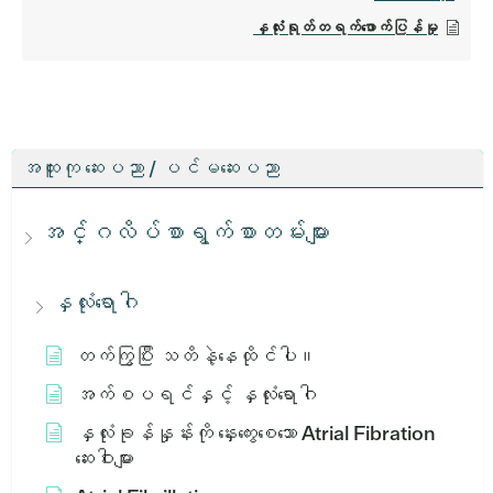
နှလုံးရုတ်တရက်ဖောက်ပြန်မှု
အထူးကု ဆေးပညာ / ပင်မဆေးပညာ
အင်္ဂလိပ်စာရွက်စာတမ်းများ
နှလုံးရောဂါ
တက်ကြွပြီး သတိနဲ့နေထိုင်ပါ။
အက်စပရင်နှင့် နှလုံးရောဂါ
နှလုံးခုန်နှုန်းကို နှေးကွေးစေသော Atrial Fibration
ဆေးဝါးများ