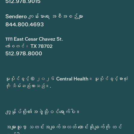
512.978.9015
Sendero ကျန်းမာရေး အစီအစဉ်များ
844.800.4693
1111 East Cesar Chavez St.
အော်စတင်၊ TX 78702
512.978.8000
မူပိုင်ခွင့် © ၂၀၂၆ Central Health။ မူပိုင်ခွင့်အားလုံး
ကို သိမ်းဆည်းထားသည်။.
ကျွန်ုပ်တို့၏အဖွဲ့သို့ဝင်ရောက်ပါ။
အများသူငှာ သတင်းအချက်အလတ် တောင်းဆိုချက်ကို တင်