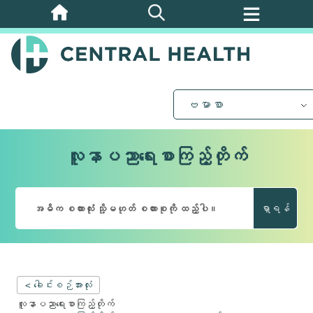
အဓိက
အကြောင်းအရာ
သို့
ကျော်သွား
ပါ။
ဗမာစာ
လူနာပညာရေးစာကြည့်တိုက်
ရှာရန်
< ခေါင်းစဉ်အားလုံး
လူနာပညာရေးစာကြည့်တိုက်