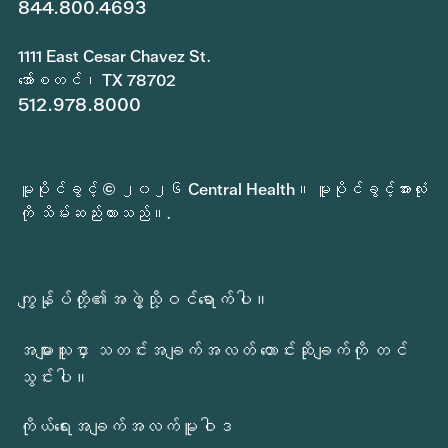
844.800.4693
1111 East Cesar Chavez St.
အော်စတင်၊ TX 78702
512.978.8000
မူပိုင်ခွင့် © ၂၀၂၆ Central Health။ မူပိုင်ခွင့်အားလုံး
ကို သိမ်းဆည်းထားသည်။.
ကျွန်ုပ်တို့၏အဖွဲ့သို့ဝင်ရောက်ပါ။
အများသူငှာ သတင်းအချက်အလတ် တောင်းဆိုချက်ကို တင်
သွင်းပါ။
ကိုယ်ရေးအချက်အလက်မူဝါဒ