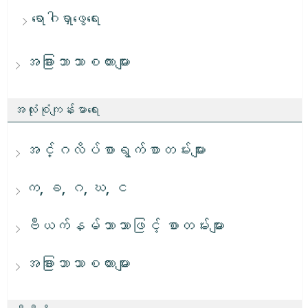
ရောဂါရှာဖွေရေး
အခြားဘာသာစကားများ
အလုံးစုံကျန်းမာရေး
အင်္ဂလိပ်စာရွက်စာတမ်းများ
က, ခ, ဂ, ဃ, င
ဗီယက်နမ်ဘာသာဖြင့် စာတမ်းများ
အခြားဘာသာစကားများ