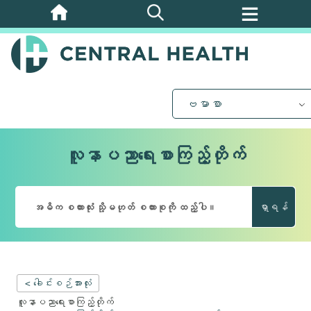
အဓိက
အကြောင်းအရာ
သို့
ကျော်သွား
ပါ။
ဗမာစာ
လူနာပညာရေးစာကြည့်တိုက်
ရှာရန်
< ခေါင်းစဉ်အားလုံး
လူနာပညာရေးစာကြည့်တိုက်