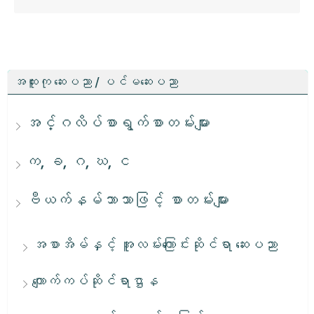
အထူးကု ဆေးပညာ / ပင်မဆေးပညာ
အင်္ဂလိပ်စာရွက်စာတမ်းများ
က, ခ, ဂ, ဃ, င
ဗီယက်နမ်ဘာသာဖြင့် စာတမ်းများ
အစာအိမ်နှင့် အူလမ်းကြောင်းဆိုင်ရာ ဆေးပညာ
ကျောက်ကပ်ဆိုင်ရာဌာန