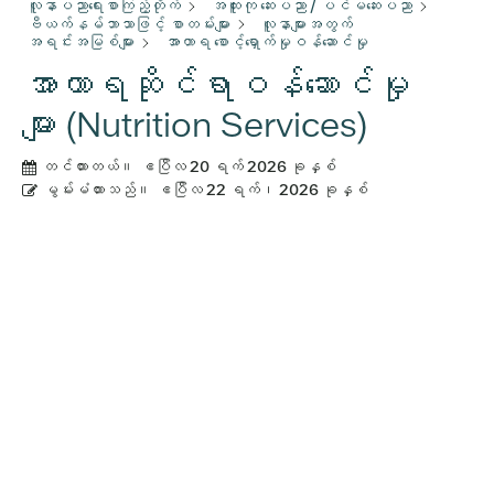
လူနာပညာရေးစာကြည့်တိုက်
အထူးကု ဆေးပညာ / ပင်မဆေးပညာ
ဗီယက်နမ်ဘာသာဖြင့် စာတမ်းများ
လူနာများအတွက်
အရင်းအမြစ်များ
အာဟာရ စောင့်ရှောက်မှုဝန်ဆောင်မှု
အာဟာရဆိုင်ရာဝန်ဆောင်မှု
များ (Nutrition Services)
တင်ထားတယ်။
ဧပြီလ 20 ရက် 2026 ခုနှစ်
မွမ်းမံထားသည်။
ဧပြီလ 22 ရက်၊ 2026 ခုနှစ်