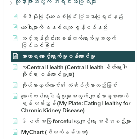
လူနာများအတွက် အရင်းအမြစ်များ
ဗီဒီယိုဖြင့်ဆေးစစ်ခြင်း ပြဿနာဖြေရှင်းနည်း
ဆေးဝါးများကို စနစ်တကျ စွန့်ပစ်နည်း
သင့်အွန်လိုင်းဆေးခန်းတက်ရောက်မှုအတွက်
ပြင်ဆင်ခြင်း
အာဟာရ စောင့်ရှောက်မှုဝန်ဆောင်မှု
ကCentral Health (Central Health စိတ်ရောဂါ
ဆိုင်ရာ ဝန်ဆောင်မှုများ)
ကိုယ်စားလှယ်လောင်း၏ တံဆိပ်ကိုနားလည်ခြင်း
ကျောက်ကပ်ရောဂါရှိသူများအတွက် ကျန်းမာစွာစားသောက်
ရန် လမ်းညွှန် (My Plate: Eating Healthy for
Chronic Kidney Disease)
၆ ပတ် အကြ forceful လေ့ကျင့်ရေး အစီအစဉ်များ
MyChart (ဗီယက်နမ်ဘာသာ)