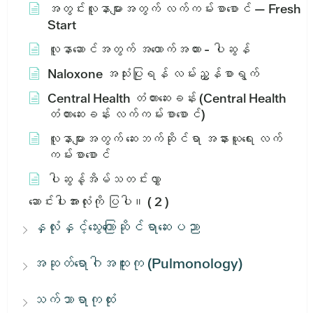
အတွင်းလူနာများအတွက် လက်ကမ်းစာစောင် — Fresh
Start
လူနာဆောင်အတွက် အထောက်အထား - ပါဆွန်
Naloxone အသုံးပြုရန် လမ်းညွှန်စာရွက်
Central Health တံတားဆေးခန်း (Central Health
တံတားဆေးခန်း လက်ကမ်းစာစောင်)
လူနာများအတွက် ဆေးဘက်ဆိုင်ရာ အနားယူရေး လက်
ကမ်းစာစောင်
ပါဆွန့်အိမ်သတင်းလွှာ
ဆောင်းပါးအားလုံးကို ပြပါ။
( 2 )
နှလုံးနှင့်သွေးကြောဆိုင်ရာဆေးပညာ
အဆုတ်ရောဂါအထူးကု (Pulmonology)
သက်သာရာကုထုံး