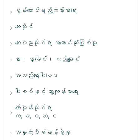
စွမ်းဆောင်ရည်ကျန်းမာရေး
ဆေးဆိုင်
ဆေးပညာဆိုင်ရာ အကောင်းဆုံးဖြစ်မှု
နား၊ နှာခေါင်း၊ လည်ချောင်း
အသည်းရောဂါဗေဒ
ပါးစပ်နှင့် သွားကျန်းမာရေး
ဟော်မုန်းဆိုင်ရာ
က, ခ, ဂ, ဃ, င
အမှုတွဲစီမံခန့်ခွဲမှု