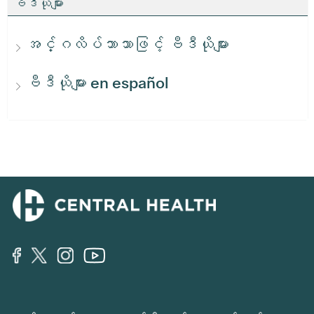
ဗီဒီယိုများ
အင်္ဂလိပ်ဘာသာဖြင့် ဗီဒီယိုများ
ဗီဒီယိုများ en español