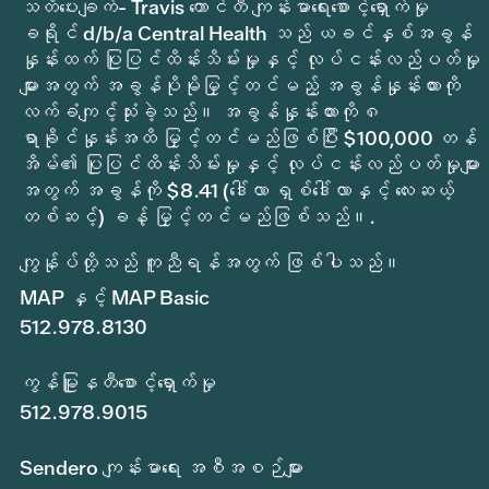
သတိပေးချက်- Travis ကောင်တီ ကျန်းမာရေးစောင့်ရှောက်မှု
ခရိုင် d/b/a Central Health သည် ယခင်နှစ်အခွန်
နှုန်းထက် ပြုပြင်ထိန်းသိမ်းမှုနှင့် လုပ်ငန်းလည်ပတ်မှု
များအတွက် အခွန်ပိုမိုမြှင့်တင်မည့် အခွန်နှုန်းထားကို
လက်ခံကျင့်သုံးခဲ့သည်။ အခွန်နှုန်းထားကို ၈
ရာခိုင်နှုန်းအထိ မြှင့်တင်မည်ဖြစ်ပြီး $100,000 တန်
အိမ်၏ ပြုပြင်ထိန်းသိမ်းမှုနှင့် လုပ်ငန်းလည်ပတ်မှုများ
အတွက် အခွန်ကို $8.41 (ဒေါ်လာ ရှစ်ဒေါ်လာနှင့် လေးဆယ့်
တစ်ဆင့်) ခန့် မြှင့်တင်မည်ဖြစ်သည်။.
ကျွန်ုပ်တို့သည် ကူညီရန်အတွက် ဖြစ်ပါသည်။
MAP နှင့် MAP Basic
512.978.8130
ကွန်မြူနတီစောင့်ရှောက်မှု
512.978.9015
Sendero ကျန်းမာရေး အစီအစဉ်များ