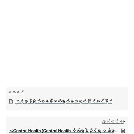
အရင်
သင့်အွန်လိုင်းဆေးခန်းတက်ရောက်မှုအတွက် ပြင်ဆင်ခြင်း
နောက်တစ်ခု
ကCentral Health (Central Health စိတ်ရောဂါဆိုင်ရာ ဝန်ဆောင်မှုများ)