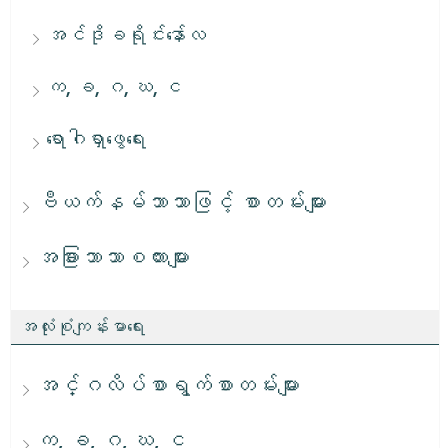
အင်ဒိုခရိုင်းနော်လ
က, ခ, ဂ, ဃ, င
ရောဂါရှာဖွေရေး
ဗီယက်နမ်ဘာသာဖြင့် စာတမ်းများ
အခြားဘာသာစကားများ
အလုံးစုံကျန်းမာရေး
အင်္ဂလိပ်စာရွက်စာတမ်းများ
က, ခ, ဂ, ဃ, င