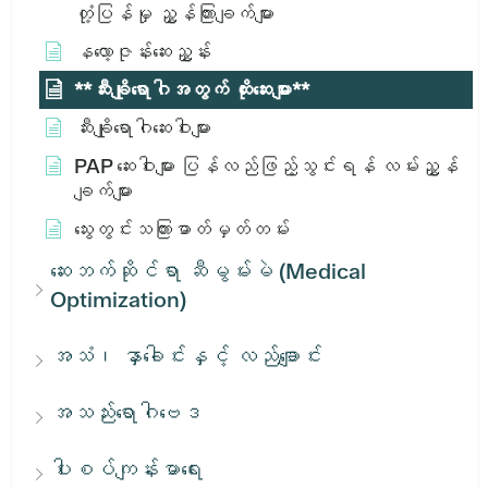
တုံ့ပြန်မှု ညွှန်ကြားချက်များ
နလော့ဇုန်းဆေးညွှန်း
**ဆီးချိုရောဂါအတွက် ထိုးဆေးများ**
ဆီးချိုရောဂါဆေးဝါးများ
PAP ဆေးဝါးများ ပြန်လည်ဖြည့်သွင်းရန် လမ်းညွှန်
ချက်များ
သွေးတွင်းသကြားဓာတ်မှတ်တမ်း
ဆေးဘက်ဆိုင်ရာ ဆီမွမ်းမဲ (Medical
Optimization)
အသံ၊ နှာခေါင်းနှင့် လည်ချောင်း
အသည်းရောဂါဗေဒ
ပါးစပ်ကျန်းမာရေး