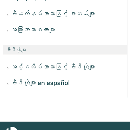
ဗီယက်နမ်ဘာသာဖြင့် စာတမ်းများ
အခြားဘာသာစကားများ
ဗီဒီယိုများ
အင်္ဂလိပ်ဘာသာဖြင့် ဗီဒီယိုများ
ဗီဒီယိုများ en español