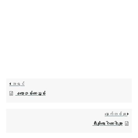
အရင်
နလော့ဇုန်းဆေးညွှန်း
နောက်တစ်ခု
ဆီးချိုရောဂါဆေးဝါးများ