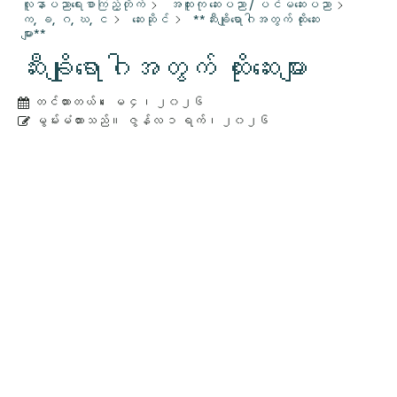
လူနာပညာရေးစာကြည့်တိုက်
အထူးကု ဆေးပညာ / ပင်မဆေးပညာ
က, ခ, ဂ, ဃ, င
ဆေးဆိုင်
**ဆီးချိုရောဂါအတွက် ထိုးဆေး
များ**
ဆီးချိုရောဂါအတွက် ထိုးဆေးများ
တင်ထားတယ်။
ေမ ၄၊ ၂၀၂၆
မွမ်းမံထားသည်။
ဇွန်လ ၁ ရက်၊ ၂၀၂၆