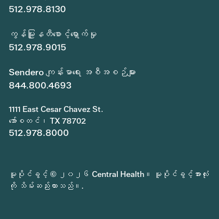
512.978.8130
ကွန်မြူနတီစောင့်ရှောက်မှု
512.978.9015
Sendero ကျန်းမာရေး အစီအစဉ်များ
844.800.4693
1111 East Cesar Chavez St.
အော်စတင်၊ TX 78702
512.978.8000
မူပိုင်ခွင့် © ၂၀၂၆ Central Health။ မူပိုင်ခွင့်အားလုံး
ကို သိမ်းဆည်းထားသည်။.