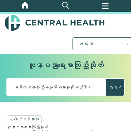
အဓိက
အကြောင်းအရာ
သို့
ကျော်သွား
ပါ။
ဗမာစာ
လူနာပညာရေးစာကြည့်တိုက်
ရှာရန်
< ခေါင်းစဉ်အားလုံး
လူနာပညာရေးစာကြည့်တိုက်