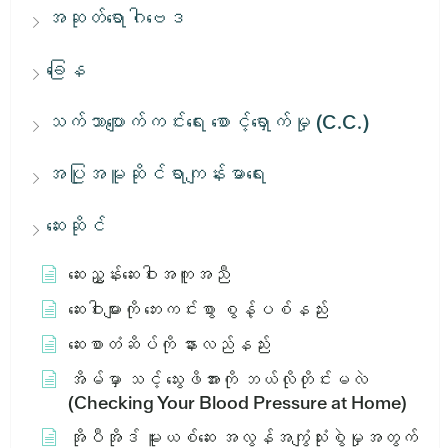
အဆုတ်ရောဂါဗေဒ
ခြေန
သက်သာပျောက်ကင်းရေး စောင့်ရှောက်မှု (C.C.)
အပြုအမူဆိုင်ရာကျန်းမာရေး
ဆေးဆိုင်
ဆေးညွှန်းဆေးဝါးအကူအညီ
ဆေးဝါးများကို ဘေးကင်းစွာ စွန့်ပစ်နည်း
ဆေးစာတံဆိပ်ကို နားလည်နည်း
အိမ်မှာ သင့် သွေးဖိအားကို ဘယ်လိုတိုင်းမလဲ
(Checking Your Blood Pressure at Home)
အိုပီအိုဒ် မူးယစ်ဆေး အလွန်အကျွံသုံးစွဲမှုအတွက်