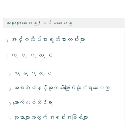
အထူးကု ဆေးပညာ / ပင်မဆေးပညာ
အင်္ဂလိပ်စာရွက်စာတမ်းများ
က, ခ, ဂ, ဃ, င
က, ခ, ဂ, ဃ, င
အစာအိမ်နှင့်အူလမ်းကြောင်းဆိုင်ရာဆေးပညာ
ကျောက်ကပ်ဆိုင်ရာ
လူနာများအတွက် အရင်းအမြစ်များ