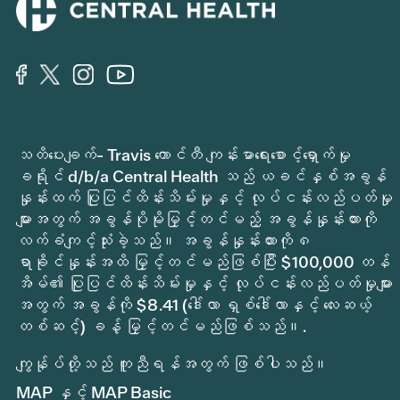
သတိပေးချက်- Travis ကောင်တီ ကျန်းမာရေးစောင့်ရှောက်မှု
ခရိုင် d/b/a Central Health သည် ယခင်နှစ်အခွန်
နှုန်းထက် ပြုပြင်ထိန်းသိမ်းမှုနှင့် လုပ်ငန်းလည်ပတ်မှု
များအတွက် အခွန်ပိုမိုမြှင့်တင်မည့် အခွန်နှုန်းထားကို
လက်ခံကျင့်သုံးခဲ့သည်။ အခွန်နှုန်းထားကို ၈
ရာခိုင်နှုန်းအထိ မြှင့်တင်မည်ဖြစ်ပြီး $100,000 တန်
အိမ်၏ ပြုပြင်ထိန်းသိမ်းမှုနှင့် လုပ်ငန်းလည်ပတ်မှုများ
အတွက် အခွန်ကို $8.41 (ဒေါ်လာ ရှစ်ဒေါ်လာနှင့် လေးဆယ့်
တစ်ဆင့်) ခန့် မြှင့်တင်မည်ဖြစ်သည်။.
ကျွန်ုပ်တို့သည် ကူညီရန်အတွက် ဖြစ်ပါသည်။
MAP နှင့် MAP Basic