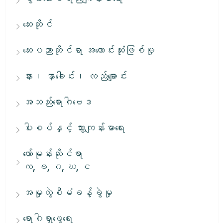
ဆေးဆိုင်
ဆေးပညာဆိုင်ရာ အကောင်းဆုံးဖြစ်မှု
နား၊ နှာခေါင်း၊ လည်ချောင်း
အသည်းရောဂါဗေဒ
ပါးစပ်နှင့် သွားကျန်းမာရေး
ဟော်မုန်းဆိုင်ရာ
က, ခ, ဂ, ဃ, င
အမှုတွဲစီမံခန့်ခွဲမှု
ရောဂါရှာဖွေရေး