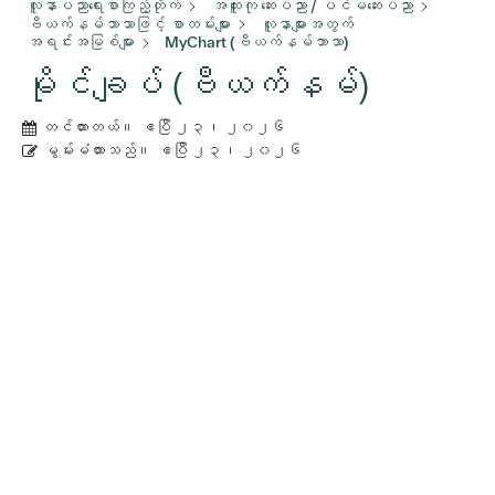
လူနာပညာရေးစာကြည့်တိုက်
အထူးကု ဆေးပညာ / ပင်မဆေးပညာ
ဗီယက်နမ်ဘာသာဖြင့် စာတမ်းများ
လူနာများအတွက်
အရင်းအမြစ်များ
MyChart (ဗီယက်နမ်ဘာသာ)
မိုင်ချပ် (ဗီယက်နမ်)
တင်ထားတယ်။
ဧပြီ ၂၃၊ ၂၀၂၆
မွမ်းမံထားသည်။
ဧပြီ ၂၃၊ ၂၀၂၆