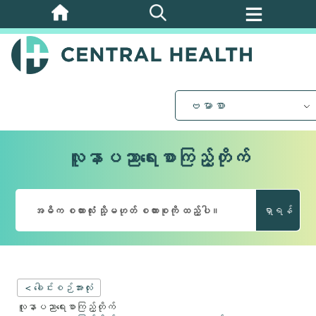
အဓိက
အကြောင်းအရာ
သို့
ကျော်သွား
ပါ။
ဗမာစာ
လူနာပညာရေးစာကြည့်တိုက်
ရှာရန်
< ခေါင်းစဉ်အားလုံး
လူနာပညာရေးစာကြည့်တိုက်