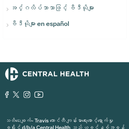
အင်္ဂလိပ်ဘာသာဖြင့် ဗီဒီယိုများ
ဗီဒီယိုများ en español
သတိပေးချက်- Travis ကောင်တီ ကျန်းမာရေးစောင့်ရှောက်မှု
ခရိုင် d/b/a Central Health သည် ယခင်နှစ်အခွန်