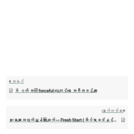
အရင်
၆ ပတ် အကြ forceful လေ့ကျင့်ရေး အစီအစဉ်များ
နောက်တစ်ခု
လူနာများအတွက်ညွှန်ကြားချက် — Fresh Start (အိပ်ရာခင်းနှင့်နေထိုင်သောလူနာများအတွက်လက်ကမ်းစာစောင် - Fresh Start)