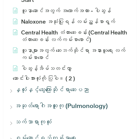
လူနာဆောင်အတွက် အထောက်အထား - ပါဆွန်
Naloxone အသုံးပြုရန် လမ်းညွှန်စာရွက်
Central Health တံတားဆေးခန်း (Central Health
တံတားဆေးခန်း လက်ကမ်းစာစောင်)
လူနာများအတွက် ဆေးဘက်ဆိုင်ရာ အနားယူရေး လက်
ကမ်းစာစောင်
ပါဆွန့်အိမ်သတင်းလွှာ
ဆောင်းပါးအားလုံးကို ပြပါ။
( 2 )
နှလုံးနှင့်သွေးကြောဆိုင်ရာဆေးပညာ
အဆုတ်ရောဂါအထူးကု (Pulmonology)
သက်သာရာကုထုံး
စွမ်းဆောင်ရည်ကျန်းမာရေး