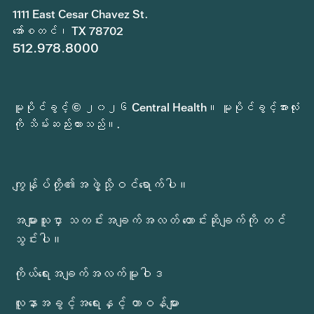
1111 East Cesar Chavez St.
အော်စတင်၊ TX 78702
512.978.8000
မူပိုင်ခွင့် © ၂၀၂၆ Central Health။ မူပိုင်ခွင့်အားလုံး
ကို သိမ်းဆည်းထားသည်။.
ကျွန်ုပ်တို့၏အဖွဲ့သို့ဝင်ရောက်ပါ။
အများသူငှာ သတင်းအချက်အလတ် တောင်းဆိုချက်ကို တင်
သွင်းပါ။
ကိုယ်ရေးအချက်အလက်မူဝါဒ
လူနာအခွင့်အရေးနှင့် တာဝန်များ