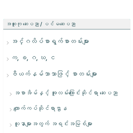
အထူးကု ဆေးပညာ / ပင်မဆေးပညာ
အင်္ဂလိပ်စာရွက်စာတမ်းများ
က, ခ, ဂ, ဃ, င
ဗီယက်နမ်ဘာသာဖြင့် စာတမ်းများ
အစာအိမ်နှင့် အူလမ်းကြောင်းဆိုင်ရာ ဆေးပညာ
ကျောက်ကပ်ဆိုင်ရာဌာန
လူနာများအတွက် အရင်းအမြစ်များ