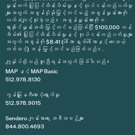
နှုန်းထက် ပြုပြင်ထိန်းသိမ်းမှုနှင့် လုပ်ငန်းလည်ပတ်မှု
များအတွက် အခွန်ပိုမိုမြှင့်တင်မည့် အခွန်နှုန်းထားကို
လက်ခံကျင့်သုံးခဲ့သည်။ အခွန်နှုန်းထားကို ၈
ရာခိုင်နှုန်းအထိ မြှင့်တင်မည်ဖြစ်ပြီး $100,000 တန်
အိမ်၏ ပြုပြင်ထိန်းသိမ်းမှုနှင့် လုပ်ငန်းလည်ပတ်မှုများ
အတွက် အခွန်ကို $8.41 (ဒေါ်လာ ရှစ်ဒေါ်လာနှင့် လေးဆယ့်
တစ်ဆင့်) ခန့် မြှင့်တင်မည်ဖြစ်သည်။.
ကျွန်ုပ်တို့သည် ကူညီရန်အတွက် ဖြစ်ပါသည်။
MAP နှင့် MAP Basic
512.978.8130
ကွန်မြူနတီစောင့်ရှောက်မှု
512.978.9015
Sendero ကျန်းမာရေး အစီအစဉ်များ
844.800.4693