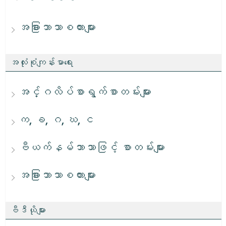
အခြားဘာသာစကားများ
အလုံးစုံကျန်းမာရေး
အင်္ဂလိပ်စာရွက်စာတမ်းများ
က, ခ, ဂ, ဃ, င
ဗီယက်နမ်ဘာသာဖြင့် စာတမ်းများ
အခြားဘာသာစကားများ
ဗီဒီယိုများ