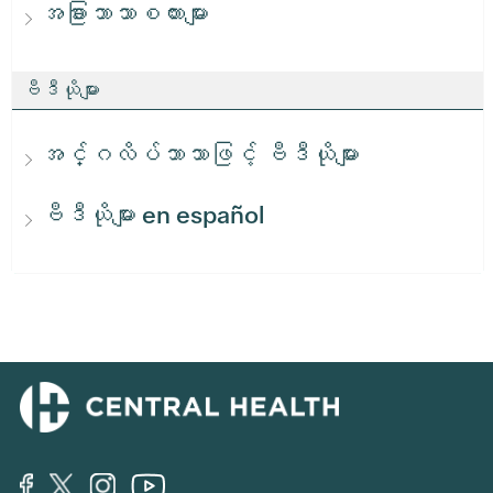
အခြားဘာသာစကားများ
ဗီဒီယိုများ
အင်္ဂလိပ်ဘာသာဖြင့် ဗီဒီယိုများ
ဗီဒီယိုများ en español