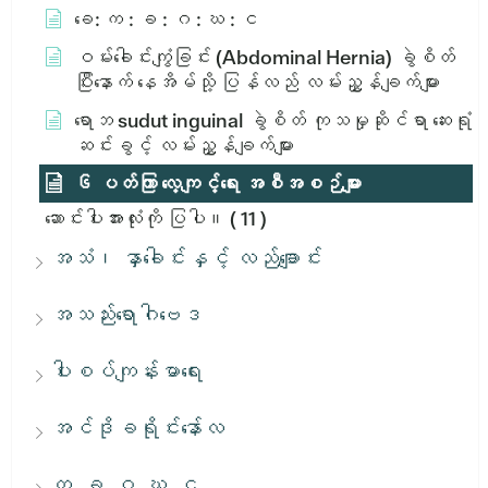
ခေ: က : ခ : ဂ : ဃ : င
ဝမ်းခေါင်းကျွံခြင်း (Abdominal Hernia) ခွဲစိတ်
ပြီးနောက် နေအိမ်သို့ ပြန်လည် လမ်းညွှန်ချက်များ
ရောဘ sudut inguinal ခွဲစိတ် ကုသမှုဆိုင်ရာ ဆေးရုံ
ဆင်းခွင့် လမ်းညွှန်ချက်များ
၆ ပတ်ကြာ လေ့ကျင့်ရေး အစီအစဉ်များ
ဆောင်းပါးအားလုံးကို ပြပါ။
( 11 )
အသံ၊ နှာခေါင်းနှင့် လည်ချောင်း
အသည်းရောဂါဗေဒ
ပါးစပ်ကျန်းမာရေး
အင်ဒိုခရိုင်းနော်လ
က, ခ, ဂ, ဃ, င