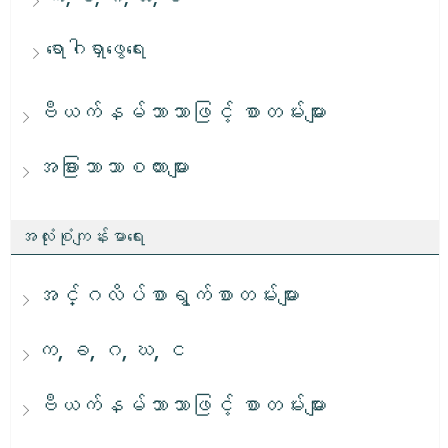
ရောဂါရှာဖွေရေး
ဗီယက်နမ်ဘာသာဖြင့် စာတမ်းများ
အခြားဘာသာစကားများ
အလုံးစုံကျန်းမာရေး
အင်္ဂလိပ်စာရွက်စာတမ်းများ
က, ခ, ဂ, ဃ, င
ဗီယက်နမ်ဘာသာဖြင့် စာတမ်းများ