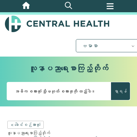
အဓိက
အကြောင်းအရာ
သို့
ကျော်သွား
ပါ။
ဗမာစာ
လူနာပညာရေးစာကြည့်တိုက်
ရှာရန်
< ခေါင်းစဉ်အားလုံး
လူနာပညာရေးစာကြည့်တိုက်