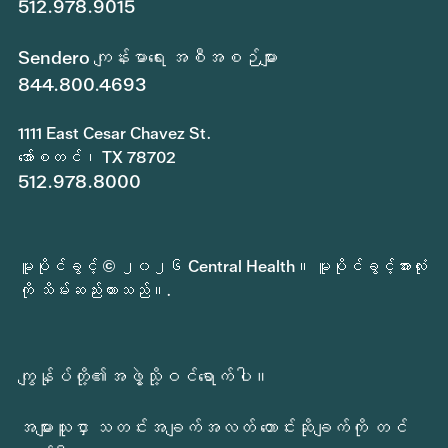
512.978.9015
Sendero ကျန်းမာရေး အစီအစဉ်များ
844.800.4693
1111 East Cesar Chavez St.
အော်စတင်၊ TX 78702
512.978.8000
မူပိုင်ခွင့် © ၂၀၂၆ Central Health။ မူပိုင်ခွင့်အားလုံး
ကို သိမ်းဆည်းထားသည်။.
ကျွန်ုပ်တို့၏အဖွဲ့သို့ဝင်ရောက်ပါ။
အများသူငှာ သတင်းအချက်အလတ် တောင်းဆိုချက်ကို တင်