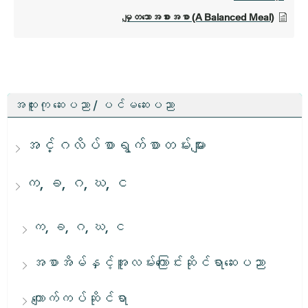
မျှတသောအစားအစာ (A Balanced Meal)
အထူးကု ဆေးပညာ / ပင်မဆေးပညာ
အင်္ဂလိပ်စာရွက်စာတမ်းများ
က, ခ, ဂ, ဃ, င
က, ခ, ဂ, ဃ, င
အစာအိမ်နှင့်အူလမ်းကြောင်းဆိုင်ရာဆေးပညာ
ကျောက်ကပ်ဆိုင်ရာ