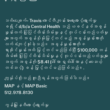
သတိပေးချက်- Travis ကောင်တီ ကျန်းမာရေးစောင့်ရှောက်မှု
ခရိုင် d/b/a Central Health သည် ယခင်နှစ်အခွန်
နှုန်းထက် ပြုပြင်ထိန်းသိမ်းမှုနှင့် လုပ်ငန်းလည်ပတ်မှု
များအတွက် အခွန်ပိုမိုမြှင့်တင်မည့် အခွန်နှုန်းထားကို
လက်ခံကျင့်သုံးခဲ့သည်။ အခွန်နှုန်းထားကို ၈
ရာခိုင်နှုန်းအထိ မြှင့်တင်မည်ဖြစ်ပြီး $100,000 တန်
အိမ်၏ ပြုပြင်ထိန်းသိမ်းမှုနှင့် လုပ်ငန်းလည်ပတ်မှုများ
အတွက် အခွန်ကို $8.41 (ဒေါ်လာ ရှစ်ဒေါ်လာနှင့် လေးဆယ့်
တစ်ဆင့်) ခန့် မြှင့်တင်မည်ဖြစ်သည်။.
ကျွန်ုပ်တို့သည် ကူညီရန်အတွက် ဖြစ်ပါသည်။
MAP နှင့် MAP Basic
512.978.8130
ကွန်မြူနတီစောင့်ရှောက်မှု