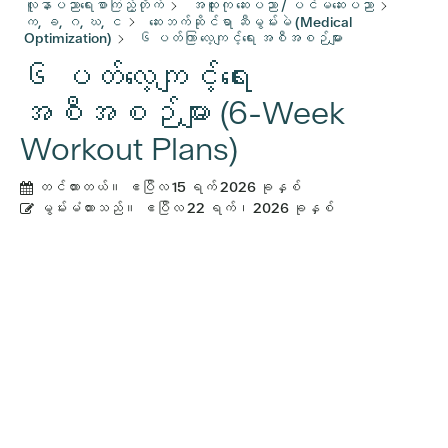
လူနာပညာရေးစာကြည့်တိုက်
အထူးကု ဆေးပညာ / ပင်မဆေးပညာ
က, ခ, ဂ, ဃ, င
ဆေးဘက်ဆိုင်ရာ ဆီမွမ်းမဲ (Medical
Optimization)
၆ ပတ်ကြာ လေ့ကျင့်ရေး အစီအစဉ်များ
၆ ပတ်လေ့ကျင့်ရေး
အစီအစဉ်များ (6-Week
Workout Plans)
တင်ထားတယ်။
ဧပြီလ 15 ရက် 2026 ခုနှစ်
မွမ်းမံထားသည်။
ဧပြီလ 22 ရက်၊ 2026 ခုနှစ်