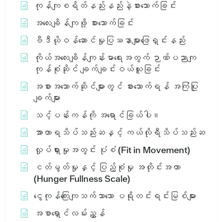
ကုန်ကျစရိတ်နည်းနည်းနဲ့စားသောက်ခြင်း
အလေးချိန်ကျဖို့ စားသောက်ခြင်း
ဗီဒီယိုဝန်ဆောင်မှုပြဿနာများဖြေရှင်းနည်း
ကိုယ်အလေးချိန်ကျန်းမာရေးအတွက် ဉာဏ်ပညာကျ
ကုန်စုံဆိုင် ချက်ချင်းဝယ်ယူခြင်း
အစားအသောက်ဆိုင်များတွင် စားသောက်ရန် အကြံပြု
ချက်များ
သင့်ပန်းကန်ကို အရောင်ခြယ်ပါ။
အာဟာရသိပ်သည်းဆနှင့် ကယ်လိုရီသိပ်သည်းဆ
လှုပ်ရှားမှုအတွင်း ပုံစံ (Fit in Movement)
ငတ်မွတ်မှုနှင့် ပြည့်စုံမှု အတိုင်းအတာ
(Hunger Fullness Scale)
ငွေကုန်ကြေးကျသက်သာသော ပရိုတင်းရင်းမြစ်များ
အစာရှောင်လမ်းညွှန်