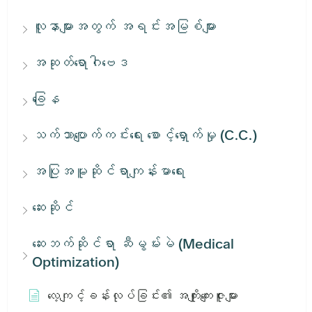
လူနာများအတွက် အရင်းအမြစ်များ
အဆုတ်ရောဂါဗေဒ
ခြေန
သက်သာပျောက်ကင်းရေး စောင့်ရှောက်မှု (C.C.)
အပြုအမူဆိုင်ရာကျန်းမာရေး
ဆေးဆိုင်
ဆေးဘက်ဆိုင်ရာ ဆီမွမ်းမဲ (Medical
Optimization)
လေ့ကျင့်ခန်းလုပ်ခြင်း၏ အကျိုးကျေးဇူးများ