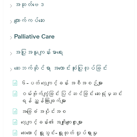
အဆုတ်ဗေဒ
ကျောက်ကပ်ဆေး
Palliative Care
အပြုအမူကျန်းမာရေး
ဆေးဘက်ဆိုင်ရာ အကောင်းဆုံးပြုလုပ်ခြင်း
၆-ပတ် လေ့ကျင့်ခန်း အစီအစဉ်များ
ဝမ်းဗိုက်ကျွံခြင်း ပြင်ဆင်ခြင်း ဆေးရုံမှဆင်း
ရန် ညွှန်ကြားချက်များ
အခြေခံ အပိုင်းအစ
လေ့ကျင့်ခန်း၏ အကျိုးကျေးဇူးများ
လေးထောင့် ရှူသွင်း-ရှူထုတ် လှုပ်ရှားမှု