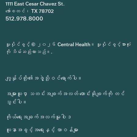
1111 East Cesar Chavez St.
အော်စတင်၊ TX 78702
512.978.8000
မူပိုင်ခွင့် © ၂၀၂၆ Central Health။ မူပိုင်ခွင့်အားလုံး
ကို သိမ်းဆည်းထားသည်။.
ကျွန်ုပ်တို့၏အဖွဲ့သို့ဝင်ရောက်ပါ။
အများသူငှာ သတင်းအချက်အလတ် တောင်းဆိုချက်ကို တင်
သွင်းပါ။
ကိုယ်ရေးအချက်အလက်မူဝါဒ
လူနာအခွင့်အရေးနှင့် တာဝန်များ