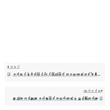
အရင်
စက်ရုပ်ခွဲစိတ်ဖြင့် ပေါင်ခြံကျွံခြင်း ကုသမှု ဆေးရုံဆင်းခါနီး ညွှန်ကြားချက်များ
နောက်တစ်ခု
နူးညံ့သော တစ်သျှူးများ ဖယ်ရှားခြင်းအတွက် ဆေးရုံမှ ညွှန်ကြားချက်များ