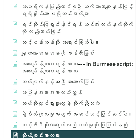
အမေရိကန်ပြည်ထောင်စု၌ သက်သာသောစျေးနှုန်းဖြင့်
ရရှိနိုင်သော ပရိုတင်းဓာတ်များ
ရင်ဆိုင်ဖြေရှင်းနိုင်ရန် သင်၏လက်နက်တိုက်
ကို တည်ဆောက်ခြင်း
သင့်ပန်းကန်ကို အရောင်ခြယ်ပါ။
မျှတသောအစားအစာကို ဖန်တီးခြင်း
အ​လေး​ချိန်​ကျ​စေ​ရန်​ စား​သ​ --- In Burmese script:
အ​လေး​ချိန်​ကျ​စေ​ရန်​ စား​သ​
ဘတ်ဂျက်နှင့်အညီ စားသောက်ခြင်း
အမြန်အစားအစာလမ်းညွှန်
ဘယ်လိုလှုပ်ရှားမှုတွေနဲ့ ကိုက်ညီသလဲ
ခွဲစိတ်ကုသမှုအတွက် အဆင်သင့်ပြင်ဆင်ပါ။
သင့်ဗီဒီယိုလာရောက်လည်ပတ်မှုကို ပြုပြင်နည်း
ကိုယ်ချင်းစာတရား