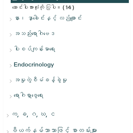
ဆောင်းပါးအားလုံးကို ပြပါ။
( 14 )
နား၊ နှာခေါင်းနှင့် လည်ချောင်း
အသည်းရောဂါဗေဒ
ပါးစပ်ကျန်းမာရေး
Endocrinology
အမှုတွဲစီမံခန့်ခွဲမှု
ရောဂါရှာဖွေရေး
က, ခ, ဂ, ဃ, င
ဗီယက်နမ်ဘာသာဖြင့် စာတမ်းများ