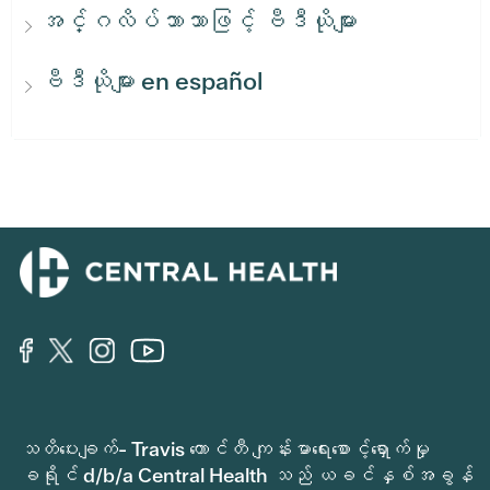
အင်္ဂလိပ်ဘာသာဖြင့် ဗီဒီယိုများ
ဗီဒီယိုများ en español
သတိပေးချက်- Travis ကောင်တီ ကျန်းမာရေးစောင့်ရှောက်မှု
ခရိုင် d/b/a Central Health သည် ယခင်နှစ်အခွန်