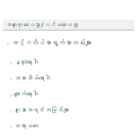
အထူးကု ဆေးပညာ / ပင်မဆေးပညာ
အင်္ဂလိပ်စာရွက်စာတမ်းများ
နှလုံးရောဂါ
အစာအိမ်ရောဂါ
ကျောက်ရောဂါ
လူနာအရင်းအမြစ်များ
ဆရာမလေး