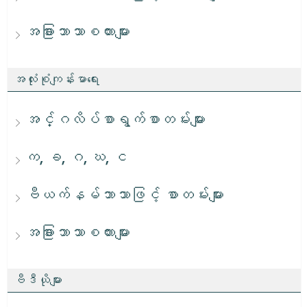
အခြားဘာသာစကားများ
အလုံးစုံကျန်းမာရေး
အင်္ဂလိပ်စာရွက်စာတမ်းများ
က, ခ, ဂ, ဃ, င
ဗီယက်နမ်ဘာသာဖြင့် စာတမ်းများ
အခြားဘာသာစကားများ
ဗီဒီယိုများ