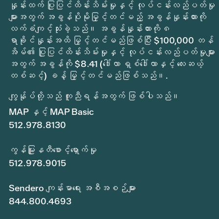
နှုန်းထက် ပြုပြင်ထိန်းသိမ်းမှုနှင့် လုပ်ငန်းလည်ပတ်မှု
များအတွက် အခွန်ပိုမိုမြှင့်တင်မည့် အခွန်နှုန်းထားကို
လက်ခံကျင့်သုံးခဲ့သည်။ အခွန်နှုန်းထားကို ၈
ရာခိုင်နှုန်းအထိ မြှင့်တင်မည်ဖြစ်ပြီး $100,000 တန်
အိမ်၏ ပြုပြင်ထိန်းသိမ်းမှုနှင့် လုပ်ငန်းလည်ပတ်မှုများ
အတွက် အခွန်ကို $8.41 (ဒေါ်လာ ရှစ်ဒေါ်လာနှင့် လေးဆယ့်
တစ်ဆင့်) ခန့် မြှင့်တင်မည်ဖြစ်သည်။.
ကျွန်ုပ်တို့သည် ကူညီရန်အတွက် ဖြစ်ပါသည်။
MAP နှင့် MAP Basic
512.978.8130
ကွန်မြူနတီစောင့်ရှောက်မှု
512.978.9015
Sendero ကျန်းမာရေး အစီအစဉ်များ
844.800.4693