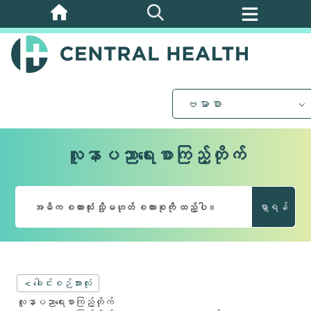
အဓိက
အကြောင်းအရာ
သို့
ကျော်သွား
ပါ။
ဗမာစာ
လူနာပညာရေးစာကြည့်တိုက်
ရှာရန်
< ခေါင်းစဉ်အားလုံး
လူနာပညာရေးစာကြည့်တိုက်