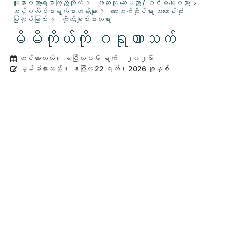
လူနာပညာရေးစာကြည့်တိုက်
အထူးကု ဆေးပညာ / ပင်မဆေးပညာ
အင်္ဂလိပ်စာရွက်စာတမ်းများ
ဆေးဘက်ဆိုင်ရာ အကောင်းဆုံး
ပြုလုပ်ခြင်း
ကိုယ်ချင်းစာတရား
မိမိကိုယ်ကို ဂရုဏာသက်
တင်ထားတယ်။
ဧပြီလ ၁၆ ရက်၊ ၂၀၂၆
မွမ်းမံထားသည်။
ဧပြီလ 22 ရက်၊ 2026 ခုနှစ်