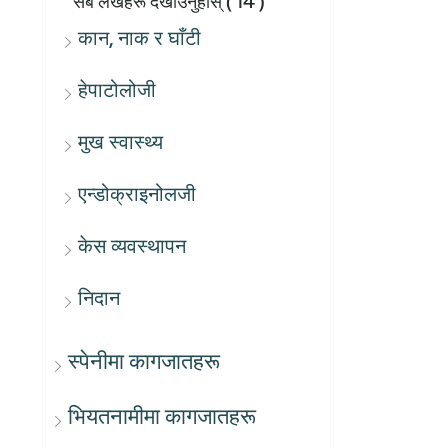
सबै लेखहरू देखाउनुहोस्
( 14 )
कान, नाक र घाँटी
हेपाटोलोजी
मुख स्वास्थ्य
एन्डोक्राइनोलजी
केस व्यवस्थापन
निदान
स्पेनीमा कागजातहरू
भियतनामीमा कागजातहरू