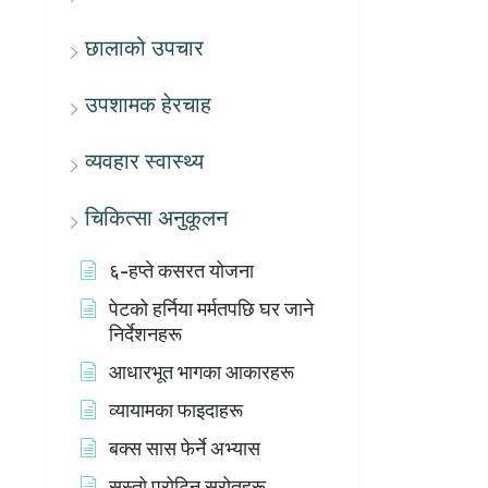
छालाको उपचार
उपशामक हेरचाह
व्यवहार स्वास्थ्य
चिकित्सा अनुकूलन
६-हप्ते कसरत योजना
पेटको हर्निया मर्मतपछि घर जाने
निर्देशनहरू
आधारभूत भागका आकारहरू
व्यायामका फाइदाहरू
बक्स सास फेर्ने अभ्यास
सस्तो प्रोटिन स्रोतहरू