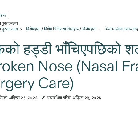
यहरू
्षा पुस्तकालय
्षा पुस्तकालय
विशेषज्ञता / विशेष चिकित्सा विधाहरू / विशेषज्ञता
भियतनामीमा कागजातह
कको हड्डी भाँचिएपछिको शल
roken Nose (Nasal Fr
rgery Care)
रिएको
अप्रिल २३, २०२६
अद्यावधिक गरियो
अप्रिल २३, २०२६