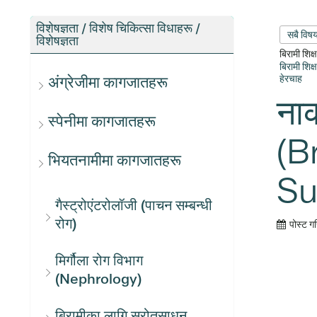
विशेषज्ञता / विशेष चिकित्सा विधाहरू /
सबै विष
विशेषज्ञता
बिरामी शिक
बिरामी शिक
हेरचाह
अंग्रेजीमा कागजातहरू
ना
स्पेनीमा कागजातहरू
(B
भियतनामीमा कागजातहरू
Su
गैस्ट्रोएंटरोलॉजी (पाचन सम्बन्धी
रोग)
पोस्ट ग
मिर्गौला रोग विभाग
(Nephrology)
बिरामीका लागि स्रोतसाधन