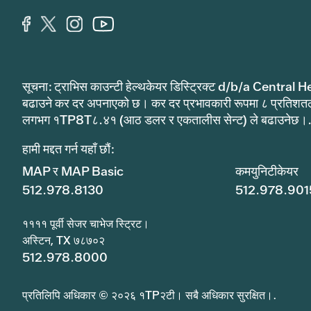
सूचना: ट्राभिस काउन्टी हेल्थकेयर डिस्ट्रिक्ट d/b/a Central He
बढाउने कर दर अपनाएको छ। कर दर प्रभावकारी रूपमा ८ प्रतिशत
लगभग १TP8T८.४१ (आठ डलर र एकतालीस सेन्ट) ले बढाउनेछ।
हामी मद्दत गर्न यहाँ छौं:
MAP र MAP Basic
कमयुनिटीकेयर
512.978.8130
512.978.901
११११ पूर्वी सेजर चाभेज स्ट्रिट।
अस्टिन, TX ७८७०२
512.978.8000
प्रतिलिपि अधिकार © २०२६ १TP२टी। सबै अधिकार सुरक्षित।.