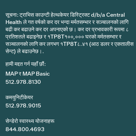
सूचना: ट्राभिस काउन्टी हेल्थकेयर डिस्ट्रिक्ट d/b/a Central
Health ले गत वर्षको कर दर भन्दा मर्मतसम्भार र सञ्चालनको लागि
बढी कर बढाउने कर दर अपनाएको छ। कर दर प्रभावकारी रूपमा ८
प्रतिशतले बढाइनेछ र १TP8T१००,००० घरको मर्मतसम्भार र
सञ्चालनको लागि कर लगभग १TP8T८.४१ (आठ डलर र एकतालीस
सेन्ट) ले बढाउनेछ।.
हामी मद्दत गर्न यहाँ छौं:
MAP र MAP Basic
512.978.8130
कमयुनिटीकेयर
512.978.9015
सेन्डेरो स्वास्थ्य योजनाहरू
844.800.4693