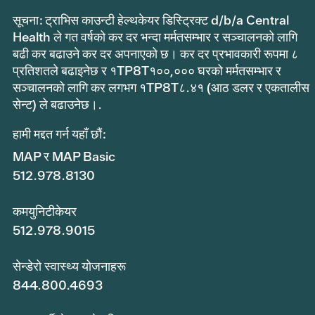
सूचना: ट्राभिस काउन्टी हेल्थकेयर डिस्ट्रिक्ट d/b/a Central
Health ले गत वर्षको कर दर भन्दा मर्मतसम्भार र सञ्चालनको लागि
बढी कर बढाउने कर दर अपनाएको छ। कर दर प्रभावकारी रूपमा ८
प्रतिशतले बढाइनेछ र १TP8T१००,००० घरको मर्मतसम्भार र
सञ्चालनको लागि कर लगभग १TP8T८.४१ (आठ डलर र एकतालीस
सेन्ट) ले बढाउनेछ।.
हामी मद्दत गर्न यहाँ छौं:
MAP र MAP Basic
512.978.8130
कमयुनिटीकेयर
512.978.9015
सेन्डेरो स्वास्थ्य योजनाहरू
844.800.4693