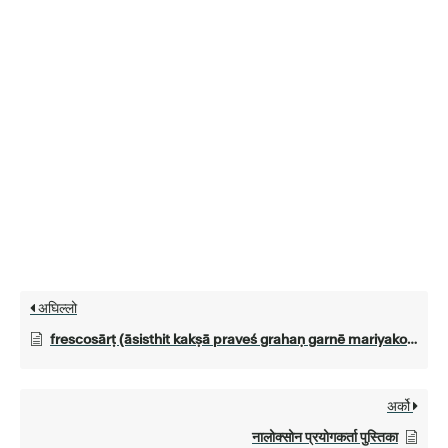
अघिल्लो
frescosārṭ (āsisthit kakṣā praveś grahaṇ garnē mariyako lāgi pāṭiyā)
अर्को
नालोक्सोन प्रयोगकर्ता पुस्तिका