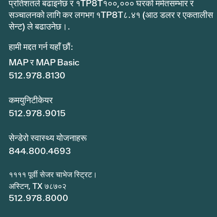
प्रतिशतले बढाइनेछ र १TP8T१००,००० घरको मर्मतसम्भार र
सञ्चालनको लागि कर लगभग १TP8T८.४१ (आठ डलर र एकतालीस
सेन्ट) ले बढाउनेछ।.
हामी मद्दत गर्न यहाँ छौं:
MAP र MAP Basic
512.978.8130
कमयुनिटीकेयर
512.978.9015
सेन्डेरो स्वास्थ्य योजनाहरू
844.800.4693
११११ पूर्वी सेजर चाभेज स्ट्रिट।
अस्टिन, TX ७८७०२
512.978.8000