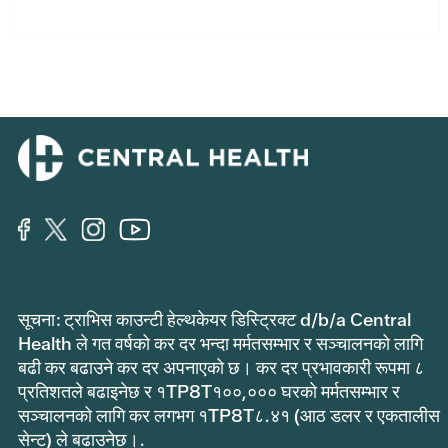
सूचना: ट्राभिस काउन्टी हेल्थकेयर डिस्ट्रिक्ट d/b/a Central
Health ले गत वर्षको कर दर भन्दा मर्मतसम्भार र सञ्चालनको लागि
बढी कर बढाउने कर दर अपनाएको छ। कर दर प्रभावकारी रूपमा ८
प्रतिशतले बढाइनेछ र १TP8T१००,००० घरको मर्मतसम्भार र
सञ्चालनको लागि कर लगभग १TP8T८.४१ (आठ डलर र एकतालीस
सेन्ट) ले बढाउनेछ।.