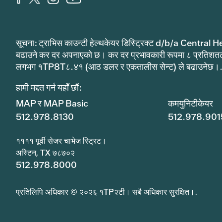
सूचना: ट्राभिस काउन्टी हेल्थकेयर डिस्ट्रिक्ट d/b/a Central He
बढाउने कर दर अपनाएको छ। कर दर प्रभावकारी रूपमा ८ प्रतिशत
लगभग १TP8T८.४१ (आठ डलर र एकतालीस सेन्ट) ले बढाउनेछ।
हामी मद्दत गर्न यहाँ छौं:
MAP र MAP Basic
कमयुनिटीकेयर
512.978.8130
512.978.901
११११ पूर्वी सेजर चाभेज स्ट्रिट।
अस्टिन, TX ७८७०२
512.978.8000
प्रतिलिपि अधिकार © २०२६ १TP२टी। सबै अधिकार सुरक्षित।.