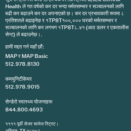
Health ले गत वर्षको कर दर भन्दा मर्मतसम्भार र सञ्चालनको लागि
बढी कर बढाउने कर दर अपनाएको छ। कर दर प्रभावकारी रूपमा ८
प्रतिशतले बढाइनेछ र १TP8T१००,००० घरको मर्मतसम्भार र
सञ्चालनको लागि कर लगभग १TP8T८.४१ (आठ डलर र एकतालीस
सेन्ट) ले बढाउनेछ।.
हामी मद्दत गर्न यहाँ छौं:
MAP र MAP Basic
512.978.8130
कमयुनिटीकेयर
512.978.9015
सेन्डेरो स्वास्थ्य योजनाहरू
844.800.4693
११११ पूर्वी सेजर चाभेज स्ट्रिट।
अस्टिन, TX ७८७०२