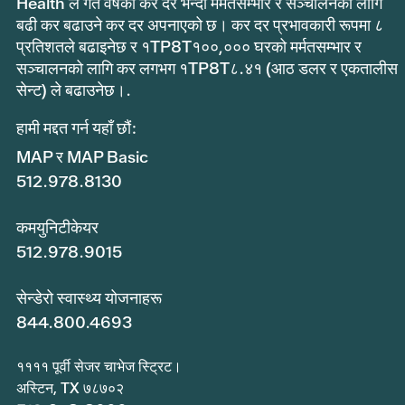
Health ले गत वर्षको कर दर भन्दा मर्मतसम्भार र सञ्चालनको लागि
बढी कर बढाउने कर दर अपनाएको छ। कर दर प्रभावकारी रूपमा ८
प्रतिशतले बढाइनेछ र १TP8T१००,००० घरको मर्मतसम्भार र
सञ्चालनको लागि कर लगभग १TP8T८.४१ (आठ डलर र एकतालीस
सेन्ट) ले बढाउनेछ।.
हामी मद्दत गर्न यहाँ छौं:
MAP र MAP Basic
512.978.8130
कमयुनिटीकेयर
512.978.9015
सेन्डेरो स्वास्थ्य योजनाहरू
844.800.4693
११११ पूर्वी सेजर चाभेज स्ट्रिट।
अस्टिन, TX ७८७०२