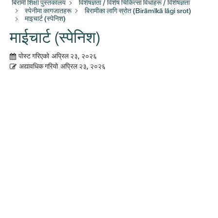
बिरामी शिक्षा पुस्तकालय
विशेषज्ञता / विशेष चिकित्सा विधाहरू / विशेषज्ञता
स्पेनीमा कागजातहरू
बिरामीका लागि स्रोत (Birāmīkā lāgi srot)
माइचार्ट (स्पेनिश)
माईचार्ट (स्पेनिश)
पोस्ट गरिएको
अप्रिल २३, २०२६
अद्यावधिक गरियो
अप्रिल २३, २०२६