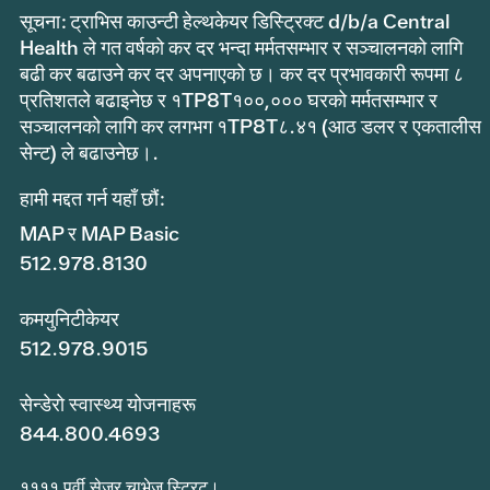
सूचना: ट्राभिस काउन्टी हेल्थकेयर डिस्ट्रिक्ट d/b/a Central
Health ले गत वर्षको कर दर भन्दा मर्मतसम्भार र सञ्चालनको लागि
बढी कर बढाउने कर दर अपनाएको छ। कर दर प्रभावकारी रूपमा ८
प्रतिशतले बढाइनेछ र १TP8T१००,००० घरको मर्मतसम्भार र
सञ्चालनको लागि कर लगभग १TP8T८.४१ (आठ डलर र एकतालीस
सेन्ट) ले बढाउनेछ।.
हामी मद्दत गर्न यहाँ छौं:
MAP र MAP Basic
512.978.8130
कमयुनिटीकेयर
512.978.9015
सेन्डेरो स्वास्थ्य योजनाहरू
844.800.4693
११११ पूर्वी सेजर चाभेज स्ट्रिट।